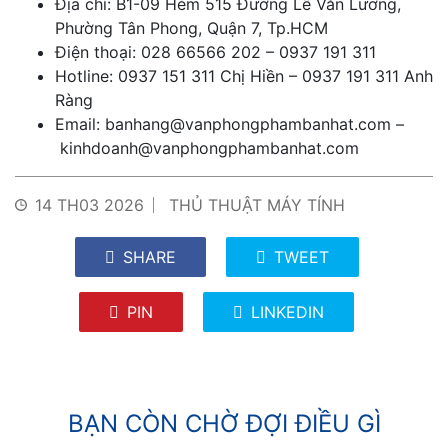
Địa chỉ: B1-09 Hẻm 515 Đường Lê Văn Lương,
Phường Tân Phong, Quận 7, Tp.HCM
Điện thoại: 028 66566 202 – 0937 191 311
Hotline: 0937 151 311 Chị Hiền – 0937 191 311 Anh
Ràng
Email:
banhang@vanphongphambanhat.com
–
kinhdoanh@vanphongphambanhat.com
14 TH03 2026
THỦ THUẬT MÁY TÍNH
SHARE
TWEET
PIN
LINKEDIN
BẠN CÒN CHỜ ĐỢI ĐIỀU GÌ