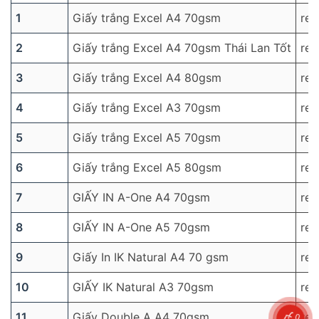
1
Giấy trắng Excel A4 70gsm
re
2
Giấy trắng Excel A4 70gsm Thái Lan Tốt
re
3
Giấy trắng Excel A4 80gsm
re
4
Giấy trắng Excel A3 70gsm
re
5
Giấy trắng Excel A5 70gsm
re
6
Giấy trắng Excel A5 80gsm
re
7
GIẤY IN A-One A4 70gsm
re
8
GIẤY IN A-One A5 70gsm
re
9
Giấy In IK Natural A4 70 gsm
re
10
GIẤY IK Natural A3 70gsm
re
0
11
Giấy Double A A4 70gsm
re