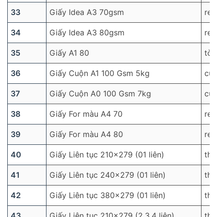
33
Giấy Idea A3 70gsm
re
34
Giấy Idea A3 80gsm
re
35
Giấy A1 80
tờ
36
Giấy Cuộn A1 100 Gsm 5kg
cu
37
Giấy Cuộn A0 100 Gsm 7kg
cu
38
Giấy For màu A4 70
re
39
Giấy For màu A4 80
re
40
Giấy Liên tục 210×279 (01 liên)
thù
41
Giấy Liên tục 240×279 (01 liên)
thù
42
Giấy Liên tục 380×279 (01 liên)
thù
43
Giấy Liên tục 210×279 (2,3,4 liên)
thù