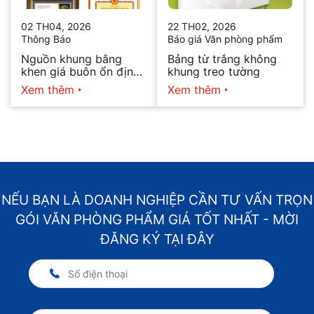
02 TH04, 2026
22 TH02, 2026
Thông Báo
Báo giá Văn phòng phẩm
Nguồn khung bằng
Bảng từ trắng không
khen giá buôn ổn định,
khung treo tường
giao nhanh toàn quốc
Xem thêm
Xem thêm
NẾU BẠN LÀ DOANH NGHIỆP CẦN TƯ VẤN TRỌN
GÓI VĂN PHÒNG PHẨM GIÁ TỐT NHẤT - MỜI
ĐĂNG KÝ TẠI ĐÂY