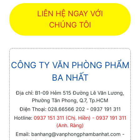
LIÊN HỆ NGAY VỚI
CHÚNG TÔI
CÔNG TY VĂN PHÒNG PHẨM
BA NHẤT
Địa chỉ:
B1-09 Hẻm 515 Đường Lê Văn Lương,
Phường Tân Phong, Q.7, Tp.HCM
Điện Thoại:
028.66566 202 - 0937 191 311
Hotline:
0937 151 311 (Chị. Hiền) - 0937 191 311
(Anh. Ràng)
Email:
banhang@vanphongphambanhat.com -