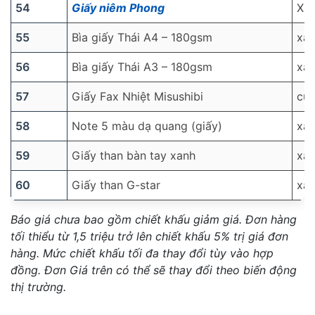
54
Giấy niêm Phong
Xấ
55
Bìa giấy Thái A4 – 180gsm
xấ
56
Bìa giấy Thái A3 – 180gsm
xấ
57
Giấy Fax Nhiệt Misushibi
cu
58
Note 5 màu dạ quang (giấy)
xấ
59
Giấy than bàn tay xanh
xấ
60
Giấy than G-star
xấ
Báo giá chưa bao gồm chiết khấu giảm giá. Đơn hàng
tối thiểu từ 1,5 triệu trở lên chiết khấu 5% trị giá đơn
hàng. Mức chiết khấu tối đa thay đổi tùy vào hợp
đồng.
Đơn Giá trên có thể sẽ thay đổi theo biến động
thị trường.