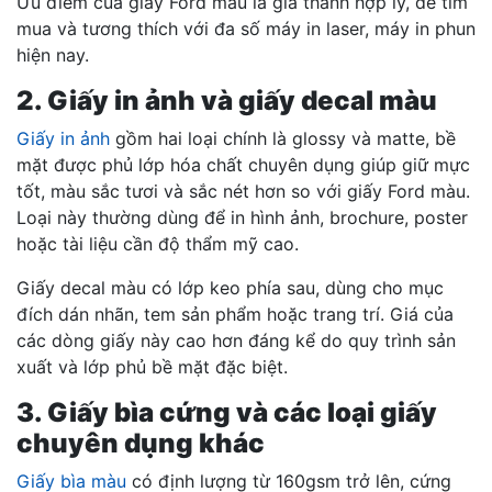
Ưu điểm của giấy Ford màu là giá thành hợp lý, dễ tìm
mua và tương thích với đa số máy in laser, máy in phun
hiện nay.
2. Giấy in ảnh và giấy decal màu
Giấy in ảnh
gồm hai loại chính là glossy và matte, bề
mặt được phủ lớp hóa chất chuyên dụng giúp giữ mực
tốt, màu sắc tươi và sắc nét hơn so với giấy Ford màu.
Loại này thường dùng để in hình ảnh, brochure, poster
hoặc tài liệu cần độ thẩm mỹ cao.
Giấy decal màu có lớp keo phía sau, dùng cho mục
đích dán nhãn, tem sản phẩm hoặc trang trí. Giá của
các dòng giấy này cao hơn đáng kể do quy trình sản
xuất và lớp phủ bề mặt đặc biệt.
3. Giấy bìa cứng và các loại giấy
chuyên dụng khác
Giấy bìa màu
có định lượng từ 160gsm trở lên, cứng