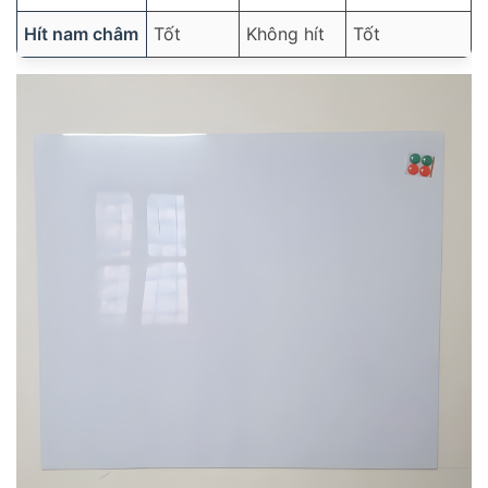
Hít nam châm
Tốt
Không hít
Tốt