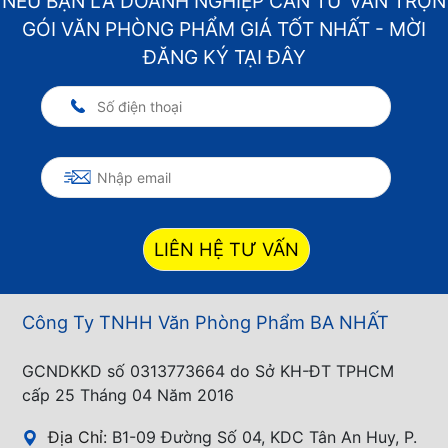
NẾU BẠN LÀ DOANH NGHIỆP CẦN TƯ VẤN TRỌN
GÓI VĂN PHÒNG PHẨM GIÁ TỐT NHẤT - MỜI
ĐĂNG KÝ TẠI ĐÂY
LIÊN HỆ TƯ VẤN
Công Ty TNHH Văn Phòng Phẩm BA NHẤT
GCNDKKD số 0313773664 do Sở KH-ĐT TPHCM
cấp 25 Tháng 04 Năm 2016
Địa Chỉ:
B1-09 Đường Số 04, KDC Tân An Huy, P.