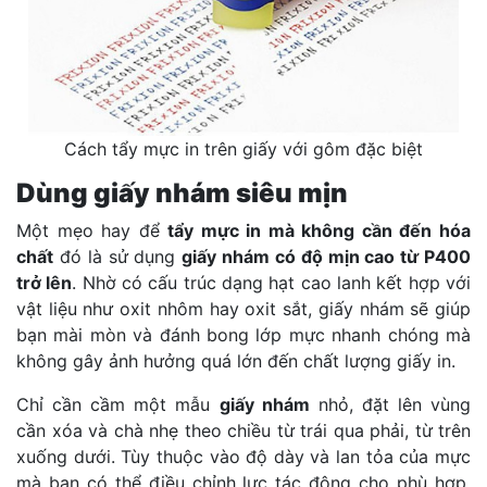
Cách tẩy mực in trên giấy với gôm đặc biệt
Dùng giấy nhám siêu mịn
Một mẹo hay để
tẩy mực in mà không cần đến hóa
chất
đó là sử dụng
giấy nhám có độ mịn cao từ P400
trở lên
. Nhờ có cấu trúc dạng hạt cao lanh kết hợp với
vật liệu như oxit nhôm hay oxit sắt, giấy nhám sẽ giúp
bạn mài mòn và đánh bong lớp mực nhanh chóng mà
không gây ảnh hưởng quá lớn đến chất lượng giấy in.
Chỉ cần cầm một mẫu
giấy nhám
nhỏ, đặt lên vùng
cần xóa và chà nhẹ theo chiều từ trái qua phải, từ trên
xuống dưới. Tùy thuộc vào độ dày và lan tỏa của mực
mà bạn có thể điều chỉnh lực tác động cho phù hợp.