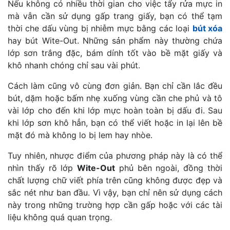
Nếu không có nhiều thời gian cho việc tẩy rửa mực in
mà vẫn cần sử dụng gấp trang giấy, bạn có thể tạm
thời che dấu vùng bị nhiễm mực bằng các loại
bút xóa
hay bút Wite-Out. Những sản phẩm này thường chứa
lớp sơn trắng đặc, bám dính tốt vào bề mặt giấy và
khô nhanh chóng chỉ sau vài phút.
Cách làm cũng vô cùng đơn giản. Bạn chỉ cần lắc đều
bút, dặm hoặc bấm nhẹ xuống vùng cần che phủ và tô
vài lớp cho đến khi lớp mực hoàn toàn bị dấu đi. Sau
khi lớp sơn khô hẳn, bạn có thể viết hoặc in lại lên bề
mặt đó mà không lo bị lem hay nhòe.
Tuy nhiên, nhược điểm của phương pháp này là có thể
nhìn thấy rõ lớp
Wite-Out
phủ bên ngoài, đồng thời
chất lượng chữ viết phía trên cũng không được đẹp và
sắc nét như ban đầu. Vì vậy, bạn chỉ nên sử dụng cách
này trong những trường hợp cần gấp hoặc với các tài
liệu không quá quan trọng.