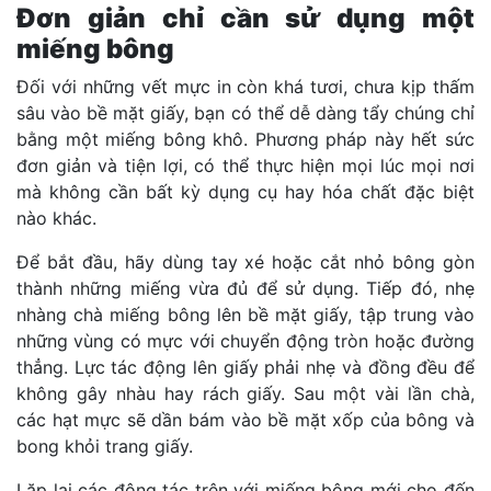
Đơn giản chỉ cần sử dụng một
miếng bông
Đối với những vết mực in còn khá tươi, chưa kịp thấm
sâu vào bề mặt giấy, bạn có thể dễ dàng tẩy chúng chỉ
bằng một miếng bông khô. Phương pháp này hết sức
đơn giản và tiện lợi, có thể thực hiện mọi lúc mọi nơi
mà không cần bất kỳ dụng cụ hay hóa chất đặc biệt
nào khác.
Để bắt đầu, hãy dùng tay xé hoặc cắt nhỏ bông gòn
thành những miếng vừa đủ để sử dụng. Tiếp đó, nhẹ
nhàng chà miếng bông lên bề mặt giấy, tập trung vào
những vùng có mực với chuyển động tròn hoặc đường
thẳng. Lực tác động lên giấy phải nhẹ và đồng đều để
không gây nhàu hay rách giấy. Sau một vài lần chà,
các hạt mực sẽ dần bám vào bề mặt xốp của bông và
bong khỏi trang giấy.
Lặp lại các động tác trên với miếng bông mới cho đến