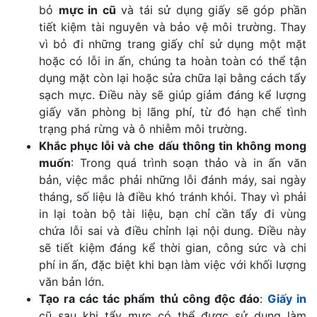
bỏ
mực in cũ
và tái sử dụng giấy sẽ góp phần
tiết kiệm tài nguyên và bảo vệ môi trường. Thay
vì bỏ đi những trang giấy chỉ sử dụng một mặt
hoặc có lỗi in ấn, chúng ta hoàn toàn có thể tận
dụng mặt còn lại hoặc sửa chữa lại bằng cách tẩy
sạch mực. Điều này sẽ giúp giảm đáng kể lượng
giấy văn phòng bị lãng phí, từ đó hạn chế tình
trạng phá rừng và ô nhiễm môi trường.
Khắc phục lỗi và che dấu thông tin không mong
muốn
: Trong quá trình soạn thảo và in ấn văn
bản, việc mắc phải những lỗi đánh máy, sai ngày
tháng, số liệu là điều khó tránh khỏi. Thay vì phải
in lại toàn bộ tài liệu, bạn chỉ cần tẩy đi vùng
chứa lỗi sai và điều chỉnh lại nội dung. Điều này
sẽ tiết kiệm đáng kể thời gian, công sức và chi
phí in ấn, đặc biệt khi bạn làm việc với khối lượng
văn bản lớn.
Tạo ra các tác phẩm thủ công độc đáo
:
Giấy in
cũ sau khi tẩy mực có thể được sử dụng làm