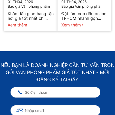
01 TH04, 2026
01 TH04, 2026
Báo giá Văn phòng phẩm
Báo giá Văn phòng phẩm
Khắc dấu giao hàng tận
Đặt làm con dấu online
nơi giá tốt nhất chỉ
TPHCM nhanh gọn
hôm nay
2026
Xem thêm
Xem thêm
NẾU BẠN LÀ DOANH NGHIỆP CẦN TƯ VẤN TRỌN
GÓI VĂN PHÒNG PHẨM GIÁ TỐT NHẤT - MỜI
ĐĂNG KÝ TẠI ĐÂY