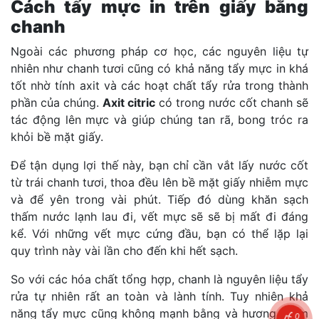
Cách tẩy mực in trên giấy bằng
chanh
Ngoài các phương pháp cơ học, các nguyên liệu tự
nhiên như chanh tươi cũng có khả năng tẩy mực in khá
tốt nhờ tính axit và các hoạt chất tẩy rửa trong thành
phần của chúng.
Axit citric
có trong nước cốt chanh sẽ
tác động lên mực và giúp chúng tan rã, bong tróc ra
khỏi bề mặt giấy.
Để tận dụng lợi thế này, bạn chỉ cần vắt lấy nước cốt
từ trái chanh tươi, thoa đều lên bề mặt giấy nhiễm mực
và để yên trong vài phút. Tiếp đó dùng khăn sạch
thấm nước lạnh lau đi, vết mực sẽ sẽ bị mất đi đáng
kể. Với những vết mực cứng đầu, bạn có thể lặp lại
quy trình này vài lần cho đến khi hết sạch.
So với các hóa chất tổng hợp, chanh là nguyên liệu tẩy
rửa tự nhiên rất an toàn và lành tính. Tuy nhiên khả
năng tẩy mực cũng không mạnh bằng và hương thơm
0