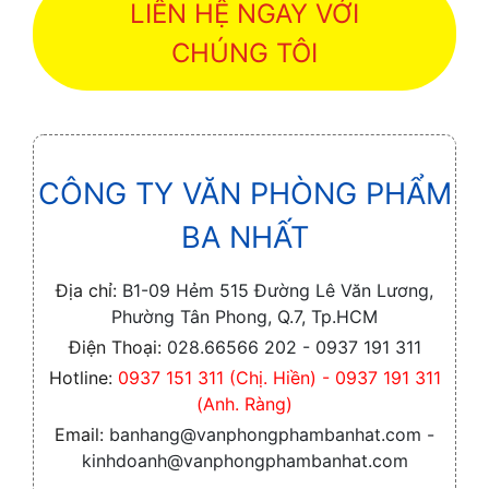
LIÊN HỆ NGAY VỚI
CHÚNG TÔI
CÔNG TY VĂN PHÒNG PHẨM
BA NHẤT
Địa chỉ:
B1-09 Hẻm 515 Đường Lê Văn Lương,
Phường Tân Phong, Q.7, Tp.HCM
Điện Thoại:
028.66566 202 - 0937 191 311
Hotline:
0937 151 311 (Chị. Hiền) - 0937 191 311
(Anh. Ràng)
Email:
banhang@vanphongphambanhat.com -
kinhdoanh@vanphongphambanhat.com