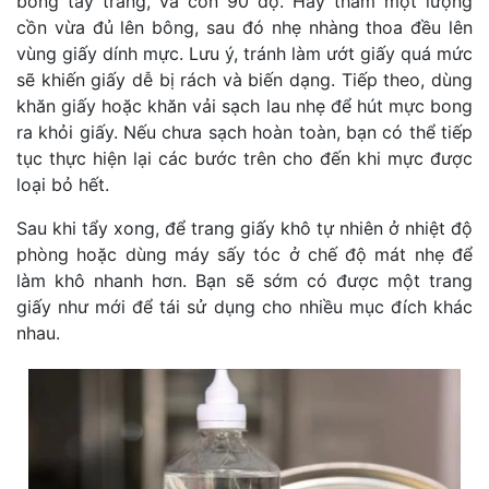
bông tẩy trang, và cồn 90 độ. Hãy thấm một lượng
cồn vừa đủ lên bông, sau đó nhẹ nhàng thoa đều lên
vùng giấy dính mực. Lưu ý, tránh làm ướt giấy quá mức
sẽ khiến giấy dễ bị rách và biến dạng. Tiếp theo, dùng
khăn giấy hoặc khăn vải sạch lau nhẹ để hút mực bong
ra khỏi giấy. Nếu chưa sạch hoàn toàn, bạn có thể tiếp
tục thực hiện lại các bước trên cho đến khi mực được
loại bỏ hết.
Sau khi tẩy xong, để trang giấy khô tự nhiên ở nhiệt độ
phòng hoặc dùng máy sấy tóc ở chế độ mát nhẹ để
làm khô nhanh hơn. Bạn sẽ sớm có được một trang
giấy như mới để tái sử dụng cho nhiều mục đích khác
nhau.