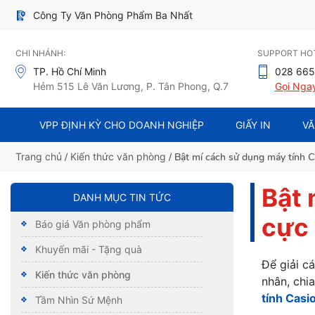
Công Ty Văn Phòng Phẩm Ba Nhất
CHI NHÁNH:
SUPPORT HOT
TP. Hồ Chí Minh
028 665
Hẻm 515 Lê Văn Lương, P. Tân Phong, Q.7
Gọi Nga
VPP ĐỊNH KỲ CHO DOANH NGHIỆP
GIẤY IN
VĂ
Trang chủ
/
Kiến thức văn phòng
/ Bật mí cách sử dụng máy tính C
Bật 
DANH MỤC TIN TỨC
cực
Báo giá Văn phòng phẩm
Khuyến mãi - Tặng quà
Để giải c
Kiến thức văn phòng
nhân, chia
tính Casi
Tầm Nhìn Sứ Mệnh