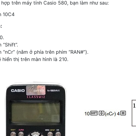
ổ hợp trên máy tính Casio 580, bạn làm như sau:
nh 10C4
:
0.
“Shift”.
 “nCr” (nằm ở phía trên phím “RAN#”).
 hiển thị trên màn hình là 210.