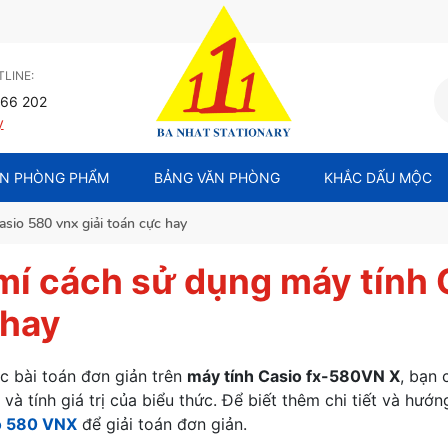
LINE:
66 202
y
N PHÒNG PHẨM
BẢNG VĂN PHÒNG
KHẮC DẤU MỘC
asio 580 vnx giải toán cực hay
mí cách sử dụng máy tính 
 hay
ác bài toán đơn giản trên
máy tính Casio fx-580VN X
, bạn 
 và tính giá trị của biểu thức. Để biết thêm chi tiết và hướ
o 580 VNX
để giải toán đơn giản.