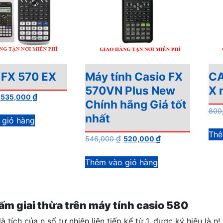
FX 570 EX
Máy tính Casio FX
CA
570VN Plus New
X 
Giá
Giá
₫
535,000
Chính hãng Giá tốt
gốc
hiện
800
nhất
là:
tại
 giỏ hàng
546,000 ₫.
là:
Thê
Giá
Giá
₫
₫
546,000
520,000
535,000 ₫.
gốc
hiện
là:
tại
Thêm vào giỏ hàng
546,000 ₫.
là:
520,000 ₫.
m giai thừa trên máy tính casio 580
là tích của n số tự nhiên liên tiếp kể từ 1, được ký hiệu là n!.