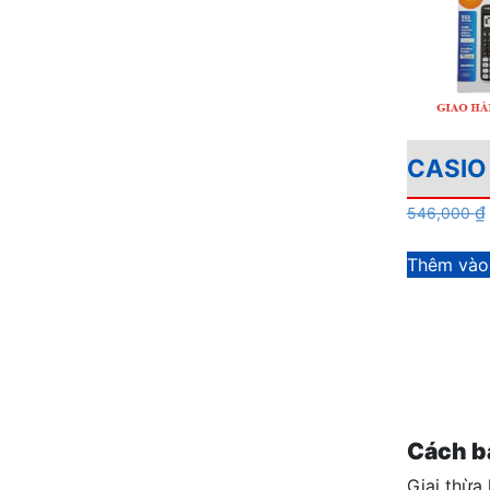
CASIO 
₫
546,000
Thêm vào
Cách bấ
Giai thừa 