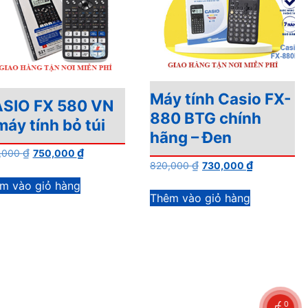
Máy tính Casio FX-
SIO FX 580 VN
880 BTG chính
máy tính bỏ túi
hãng – Đen
Giá
Giá
₫
₫
,000
750,000
Giá
Giá
₫
₫
820,000
730,000
gốc
hiện
gốc
hiện
là:
tại
m vào giỏ hàng
là:
tại
Thêm vào giỏ hàng
800,000 ₫.
là:
820,000 ₫.
là:
750,000 ₫.
730,000 ₫
0