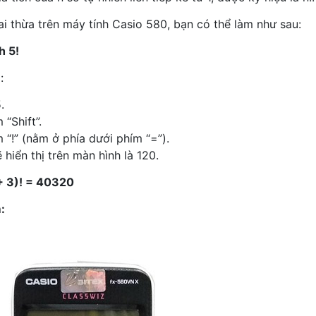
ai thừa trên máy tính Casio 580, bạn có thể làm như sau:
h 5!
:
.
“Shift”.
 “!” (nằm ở phía dưới phím “=”).
 hiển thị trên màn hình là 120.
 + 3)! = 40320
: