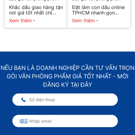
Khắc dấu giao hàng tận
Đặt làm con dấu online
nơi giá tốt nhất chỉ
TPHCM nhanh gọn
hôm nay
2026
Xem thêm
Xem thêm
NẾU BẠN LÀ DOANH NGHIỆP CẦN TƯ VẤN TRỌN
GÓI VĂN PHÒNG PHẨM GIÁ TỐT NHẤT - MỜI
ĐĂNG KÝ TẠI ĐÂY