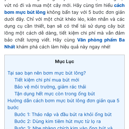
vứt nó đi và mua một cây mới. Hãy cùng tìm hiểu
cách
bơm mực bút lông
không bẩn tay với 5 bước đơn giản
dưới đây. Chỉ với một chút khéo léo, kiên nhẫn và các
dụng cụ cần thiết, bạn sẽ có thể tái sử dụng cây bút
lông một cách dễ dàng, tiết kiệm chi phí mà vẫn đảm
bảo chất lượng viết. Hãy cùng
Văn phòng phẩm Ba
Nhất
khám phá cách làm hiệu quả này ngay nhé!
Mục Lục
Tại sao bạn nên bơm mực bút lông?
Tiết kiệm chi phí mua bút mới
Bảo vệ môi trường, giảm rác thải
Tận dụng hết mực còn trong ống bút
Hướng dẫn cách bơm mực bút lông đơn giản qua 5
bước
Bước 1: Tháo nắp và đầu bút ra khỏi ống bút
Bước 2: Dùng kim tiêm hút mực từ lọ ra
Bước 3: Nhẹ nhàng chích kim vào ống bút và