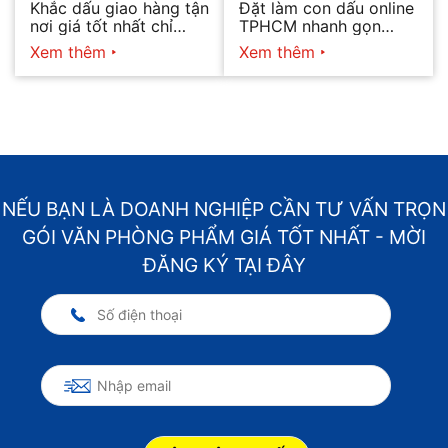
Khắc dấu giao hàng tận
Đặt làm con dấu online
nơi giá tốt nhất chỉ
TPHCM nhanh gọn
hôm nay
2026
Xem thêm
Xem thêm
NẾU BẠN LÀ DOANH NGHIỆP CẦN TƯ VẤN TRỌN
GÓI VĂN PHÒNG PHẨM GIÁ TỐT NHẤT - MỜI
ĐĂNG KÝ TẠI ĐÂY