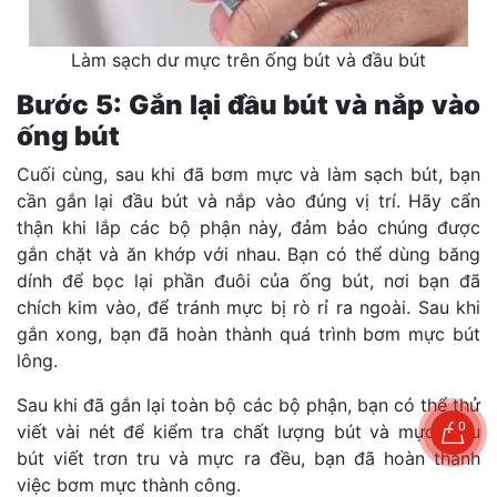
Làm sạch dư mực trên ống bút và đầu bút
Bước 5: Gắn lại đầu bút và nắp vào
ống bút
Cuối cùng, sau khi đã bơm mực và làm sạch bút, bạn
cần gắn lại đầu bút và nắp vào đúng vị trí. Hãy cẩn
thận khi lắp các bộ phận này, đảm bảo chúng được
gắn chặt và ăn khớp với nhau. Bạn có thể dùng băng
dính để bọc lại phần đuôi của ống bút, nơi bạn đã
chích kim vào, để tránh mực bị rò rỉ ra ngoài. Sau khi
gắn xong, bạn đã hoàn thành quá trình bơm mực bút
lông.
Sau khi đã gắn lại toàn bộ các bộ phận, bạn có thể thử
0
viết vài nét để kiểm tra chất lượng bút và mực. Nếu
bút viết trơn tru và mực ra đều, bạn đã hoàn thành
việc bơm mực thành công.