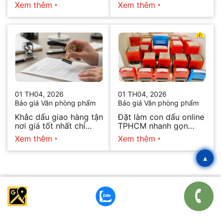
ngay trong ngày 2026
Xem thêm
Xem thêm
01 TH04, 2026
01 TH04, 2026
Báo giá Văn phòng phẩm
Báo giá Văn phòng phẩm
Khắc dấu giao hàng tận
Đặt làm con dấu online
nơi giá tốt nhất chỉ
TPHCM nhanh gọn
hôm nay
2026
Xem thêm
Xem thêm
▴
NẾU BẠN LÀ DOANH NGHIỆP CẦN TƯ VẤN TRỌN