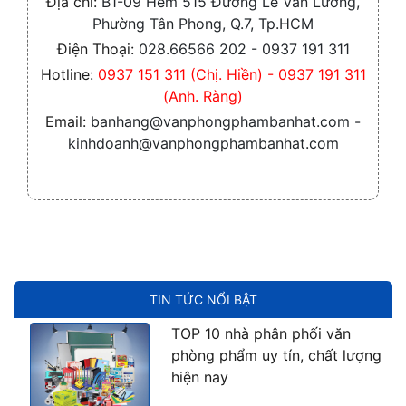
Địa chỉ:
B1-09 Hẻm 515 Đường Lê Văn Lương,
Phường Tân Phong, Q.7, Tp.HCM
Điện Thoại:
028.66566 202 - 0937 191 311
Hotline:
0937 151 311 (Chị. Hiền) - 0937 191 311
(Anh. Ràng)
Email:
banhang@vanphongphambanhat.com -
kinhdoanh@vanphongphambanhat.com
TIN TỨC NỔI BẬT
TOP 10 nhà phân phối văn
phòng phẩm uy tín, chất lượng
hiện nay