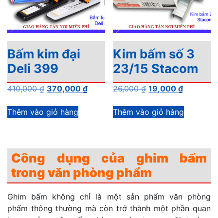
Bấm kim đại
Kim bấm số 3
Deli 399
23/15 Stacom
Giá
Giá
Giá
Giá
410,000
₫
370,000
₫
26,000
₫
19,000
₫
gốc
hiện
gốc
hiện
là:
tại
là:
tại
Thêm vào giỏ hàng
Thêm vào giỏ hàng
410,000 ₫.
là:
26,000 ₫.
là:
370,000 ₫.
19,000 ₫.
Công dụng của ghim bấm
trong văn phòng phẩm
Ghim bấm không chỉ là một sản phẩm văn phòng
phẩm thông thường mà còn trở thành một phần quan