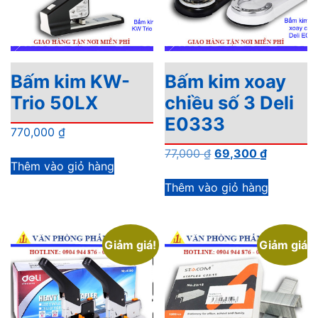
Bấm kim KW-
Bấm kim xoay
Trio 50LX
chiều số 3 Deli
E0333
770,000
₫
Giá
Giá
77,000
₫
69,300
₫
Thêm vào giỏ hàng
gốc
hiện
là:
tại
Thêm vào giỏ hàng
77,000 ₫.
là:
69,300 ₫
Giảm giá!
Giảm giá!