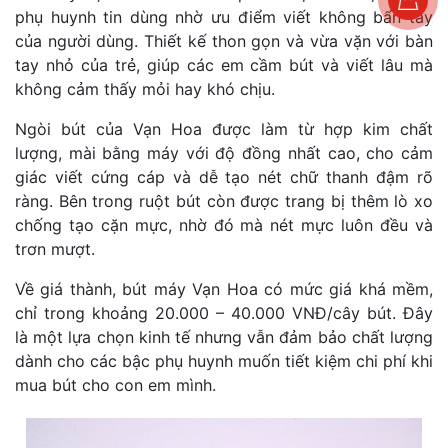
phụ huynh tin dùng nhờ ưu điểm viết không bẩn tay
của người dùng. Thiết kế thon gọn và vừa vặn với bàn
tay nhỏ của trẻ, giúp các em cầm bút và viết lâu mà
không cảm thấy mỏi hay khó chịu.
Ngòi bút của Vạn Hoa được làm từ hợp kim chất
lượng, mài bằng máy với độ đồng nhất cao, cho cảm
giác viết cứng cáp và dễ tạo nét chữ thanh đậm rõ
ràng. Bên trong ruột bút còn được trang bị thêm lò xo
chống tạo cặn mực, nhờ đó mà nét mực luôn đều và
trơn mượt.
Về giá thành, bút máy Vạn Hoa có mức giá khá mềm,
chỉ trong khoảng 20.000 – 40.000 VNĐ/cây bút. Đây
là một lựa chọn kinh tế nhưng vẫn đảm bảo chất lượng
dành cho các bậc phụ huynh muốn tiết kiệm chi phí khi
mua bút cho con em mình.