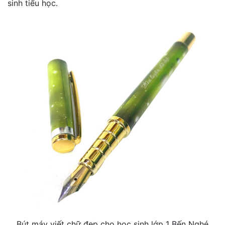
sinh tiểu học.
Bút máy viết chữ đẹp cho học sinh lớp 1 Bến Nghé