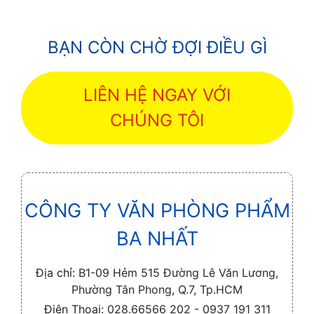
BẠN CÒN CHỜ ĐỢI ĐIỀU GÌ
LIÊN HỆ NGAY VỚI
CHÚNG TÔI
CÔNG TY VĂN PHÒNG PHẨM
BA NHẤT
Địa chỉ:
B1-09 Hẻm 515 Đường Lê Văn Lương,
Phường Tân Phong, Q.7, Tp.HCM
Điện Thoại:
028.66566 202 - 0937 191 311