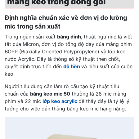
màng keo trong đóng gói
Định nghĩa chuẩn xác về đơn vị đo lường
mic trong sản xuất
Trong ngành sản xuất
băng dính
, thuật ngữ mic là viết
tắt của Micron, đơn vị đo tổng độ dày của màng phim
BOPP (Biaxially Oriented Polypropylene) và lớp keo
nước Acrylic. Đây là thông số kỹ thuật then chốt,
quyết định trực tiếp đến
độ bền
và hiệu suất của cuộn
keo.
Người tiêu dùng cần làm rõ cấu tạo kỹ thuật tiêu
chuẩn của
băng keo mic 50
thường là 28 mic màng
phim và 22 mic
lớp keo acrylic
để thấy đây là tỷ lệ lý
tưởng cho việc dán thùng băng keo mic hạng nặng.