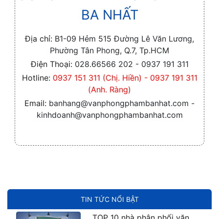
BA NHẤT
Địa chỉ:
B1-09 Hẻm 515 Đường Lê Văn Lương,
Phường Tân Phong, Q.7, Tp.HCM
Điện Thoại:
028.66566 202 - 0937 191 311
Hotline:
0937 151 311 (Chị. Hiền) - 0937 191 311
(Anh. Ràng)
Email:
banhang@vanphongphambanhat.com -
kinhdoanh@vanphongphambanhat.com
TIN TỨC NỔI BẬT
TOP 10 nhà phân phối văn