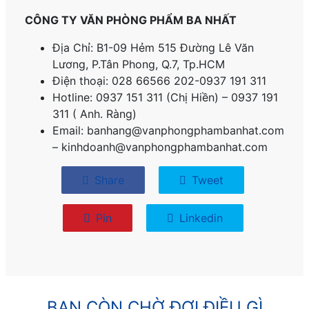
CÔNG TY VĂN PHÒNG PHẨM BA NHẤT
Địa Chỉ: B1-09 Hẻm 515 Đường Lê Văn
Lương, P.
Tân Phong, Q.7, Tp.HCM
Điện thoại: 028 66566 202-0937 191 311
Hotline: 0937 151 311 (Chị Hiền) – 0937 191
311 ( Anh. Ràng)
Email: banhang@vanphongphambanhat.com
– kinhdoanh@vanphongphambanhat.com
Share
Tweet
Pin
Linkedin
BẠN CÒN CHỜ ĐỢI ĐIỀU GÌ