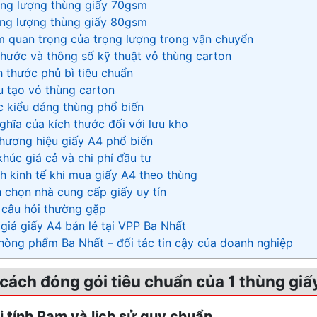
ọng lượng thùng giấy 70gsm
ọng lượng thùng giấy 80gsm
m quan trọng của trọng lượng trong vận chuyển
h thước và thông số kỹ thuật vỏ thùng carton
ch thước phủ bì tiêu chuẩn
u tạo vỏ thùng carton
c kiểu dáng thùng phổ biến
nghĩa của kích thước đối với lưu kho
thương hiệu giấy A4 phổ biến
khúc giá cả và chi phí đầu tư
ích kinh tế khi mua giấy A4 theo thùng
h chọn nhà cung cấp giấy uy tín
c câu hỏi thường gặp
 giá giấy A4 bán lẻ tại VPP Ba Nhất
hòng phẩm Ba Nhất – đối tác tin cậy của doanh nghiệp
 cách đóng gói tiêu chuẩn của 1 thùng giấ
vị tính Ram và lịch sử quy chuẩn