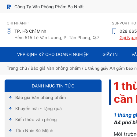
Công Ty Văn Phòng Phẩm Ba Nhất
CHI NHÁNH:
SUPPORT HOT
TP. Hồ Chí Minh
028 665
Hẻm 515 Lê Văn Lương, P. Tân Phong, Q.7
Gọi Nga
VPP ĐỊNH KỲ CHO DOANH NGHIỆP
GIẤY IN
VĂ
Trang chủ
/
Báo giá Văn phòng phẩm
/ 1 thùng giấy A4 gồm bao nhi
1 th
DANH MỤC TIN TỨC
cần 
Báo giá Văn phòng phẩm
Khuyến mãi - Tặng quà
1 thùng g
Kiến thức văn phòng
A4 phổ bi
Tầm Nhìn Sứ Mệnh
Môi trườn