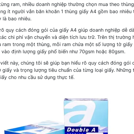
 từng ram, nhiều doanh nghiệp thường chọn mua theo thùng để
ông ít người vẫn băn khoăn 1 thùng giấy A4 gồm bao nhiêu 
 là bao nhiêu.
 rõ quy cách đóng gói của giấy A4 giúp doanh nghiệp dễ d
xác chi phí vận chuyển và diện tích lưu trữ. Trên thị trườn
 ram trong một thùng, mỗi ram chứa một số lượng tờ giấy 
 vào định lượng giấy phổ biến như 70gsm hoặc 80gsm.
 viết này, chúng tôi sẽ giúp bạn hiểu rõ quy cách đóng gói
ờ giấy và trọng lượng tiêu chuẩn của từng loại giấy. Những
iấy cho nhu cầu sử dụng thực tế.