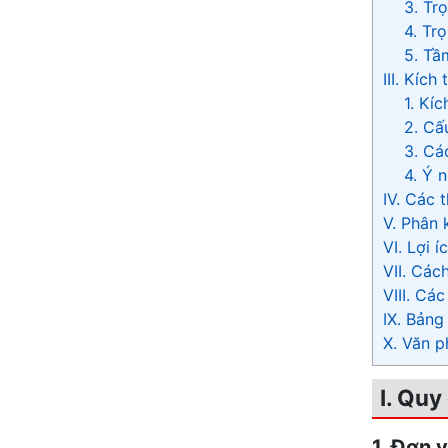
3. Tr
4. Tr
5. Tầ
III. Kíc
1. Kí
2. Cấ
3. Cá
4. Ý 
IV. Các 
V. Phân 
VI. Lợi 
VII. Các
VIII. Cá
IX. Bảng
X. Văn p
I. Quy
1. Đơn 