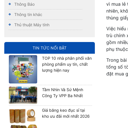
vì mua lẻ
Thông Báo
nhiên, kh
Thông tin khác
thùng giấy
Thủ thuật Máy tính
Việc hiểu
trù chính 
gồm nhiều
TIN TỨC NỔI BẬT
phụ thuộc
TOP 10 nhà phân phối văn
Trong bài
phòng phẩm uy tín, chất
tổng số t
lượng hiện nay
đặt mua g
Tầm Nhìn Và Sứ Mệnh
Công Ty VPP Ba Nhất
Giá băng keo đục sỉ tại
kho ưu đãi mới nhất 2026