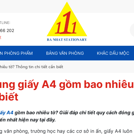
LINE:
66 202
y
N PHÒNG PHẨM
BẢNG VĂN PHÒNG
KHẮC DẤU MỘC
êu tờ? Thông tin chi tiết cần biết
ùng giấy A4 gồm bao nhiêu 
biết
iấy A4
gồm bao nhiêu tờ? Giải đáp chi tiết quy cách đóng gó
ến nhất hiện nay tại đây.
g văn phòng, trường học hay các cơ sở in ấn, giấy A4 luôn 