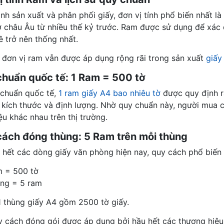
nh sản xuất và phân phối giấy, đơn vị tính phổ biến nhất l
ở châu Âu từ nhiều thế kỷ trước. Ram được sử dụng để xác đ
ê trở nên thống nhất.
 đơn vị ram vẫn được áp dụng rộng rãi trong sản xuất
giấy 
chuẩn quốc tế: 1 Ram = 500 tờ
 chuẩn quốc tế,
1 ram giấy A4 bao nhiêu tờ
được quy định r
 kích thước và định lượng. Nhờ quy chuẩn này, người mua c
ệu khác nhau trên thị trường.
cách đóng thùng: 5 Ram trên mỗi thùng
 hết các dòng giấy văn phòng hiện nay, quy cách phổ biến 
m = 500 tờ
ùng = 5 ram
1 thùng giấy A4 gồm 2500 tờ giấy.
y cách đóng gói được áp dụng bởi hầu hết các thương hiệu