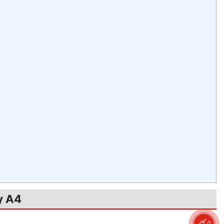
y A4
0