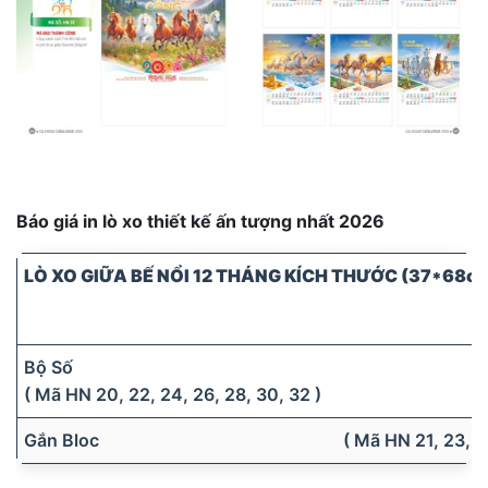
Báo giá in lò xo thiết kế ấn tượng nhất 2026
LÒ XO GIỮA BẾ NỔI 12 THÁNG KÍCH THƯỚC (37*68c
Bộ Số
( Mã HN 20, 22, 24, 26, 28, 30, 32 )
Gắn Bloc ( Mã HN 21, 23, 25, 27, 2