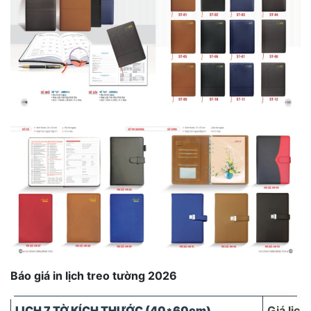
Báo giá in lịch treo tường 2026
LỊCH 7 TỜ KÍCH THƯỚC (40*60cm)
Giá l