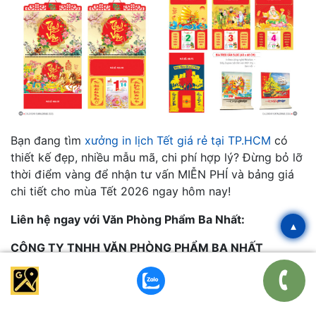
Bạn đang tìm
xưởng in lịch Tết giá rẻ tại TP.HCM
có
thiết kế đẹp, nhiều mẫu mã, chi phí hợp lý? Đừng bỏ lỡ
thời điểm vàng để nhận tư vấn MIỄN PHÍ và bảng giá
chi tiết cho mùa Tết 2026 ngay hôm nay!
Liên hệ ngay với Văn Phòng Phẩm Ba Nhất:
▴
CÔNG TY TNHH VĂN PHÒNG PHẨM BA NHẤT
📍 B1-09 Đường Số 04, KDC Tân An Huy, Phường Tân
Phong, Quận 7, TP.HCM
📞 Hotline: 028 6656 6202 – 0937 151 311 – 0937 191
311