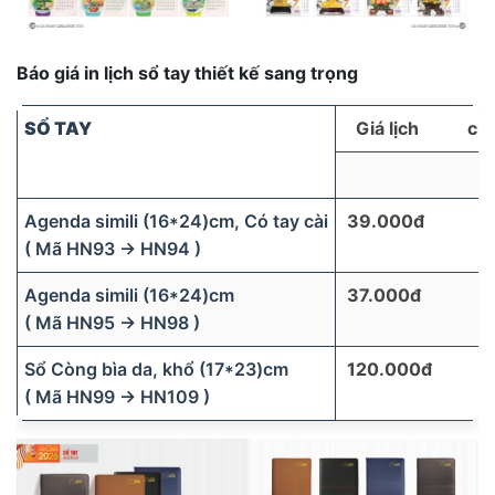
Báo giá in lịch sổ tay thiết kế sang trọng
SỔ TAY
Giá lịch chư
Agenda simili (16*24)cm, Có tay cài
39.000đ
( Mã HN93 → HN94 )
Agenda simili (16*24)cm
37.000đ
( Mã HN95 → HN98 )
Sổ Còng bìa da, khổ (17*23)cm
120.000đ
( Mã HN99 → HN109 )