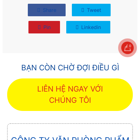
Share
Tweet
Pin
Linkedin
0
BẠN CÒN CHỜ ĐỢI ĐIỀU GÌ
LIÊN HỆ NGAY VỚI
CHÚNG TÔI