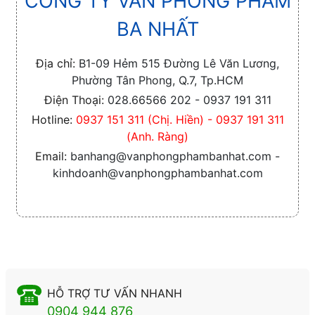
CÔNG TY VĂN PHÒNG PHẨM
BA NHẤT
Địa chỉ:
B1-09 Hẻm 515 Đường Lê Văn Lương,
Phường Tân Phong, Q.7, Tp.HCM
Điện Thoại:
028.66566 202 - 0937 191 311
Hotline:
0937 151 311 (Chị. Hiền) - 0937 191 311
(Anh. Ràng)
Email:
banhang@vanphongphambanhat.com -
kinhdoanh@vanphongphambanhat.com
HỖ TRỢ TƯ VẤN NHANH
0904 944 876