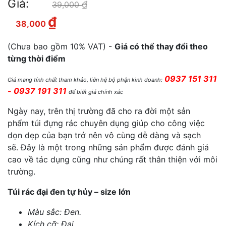
Giá:
₫
Giá gốc là: 39,000 ₫.
39,000
₫
Giá hiện tại là: 38,000 ₫.
38,000
(Chưa bao gồm 10% VAT) -
Giá có thể thay đổi theo
từng thời điểm
0937 151 311
Giá mang tính chất tham khảo, liên hệ bộ phận kinh doanh:
- 0937 191 311
để biết giá chính xác
Ngày nay, trên thị trường đã cho ra đời một sản
phẩm túi đựng rác chuyên dụng giúp cho công việc
dọn dẹp của bạn trở nên vô cùng dễ dàng và sạch
sẽ.
Đây là một trong những sản phẩm được đánh giá
cao về tác dụng cũng như chúng rất thân thiện với môi
trường.
Túi rác đại đen tự hủy – size lớn
Màu sắc: Đen.
Kích cỡ: Đại.