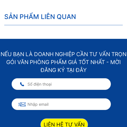
SẢN PHẨM LIÊN QUAN
NẾU BẠN LÀ DOANH NGHIỆP CẦN TƯ VẤN TRỌN
GÓI VĂN PHÒNG PHẨM GIÁ TỐT NHẤT - MỜI
ĐĂNG KÝ TẠI ĐÂY
LIÊN HỆ TƯ VẤN