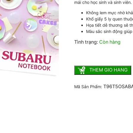
mái cho học sinh và sinh viên.
Không lem mực nhờ khả
Khổ giấy 5 ly quen thuộc
Họa tiết dễ thương sẽ t
Màu sắc sinh động giúp
Tình trạng:
Còn hàng
Tập 5 ô ly 96 trang SUBA
THEM GIO HANG
T96T5OSAB
Mã Sản Phẩm: