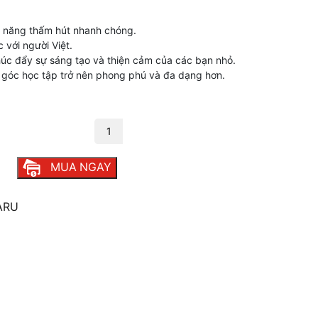
 năng thấm hút nhanh chóng.
 với người Việt.
húc đẩy sự sáng tạo và thiện cảm của các bạn nhỏ.
 góc học tập trở nên phong phú và đa dạng hơn.
RU DL80 số lượng
MUA NGAY
ARU