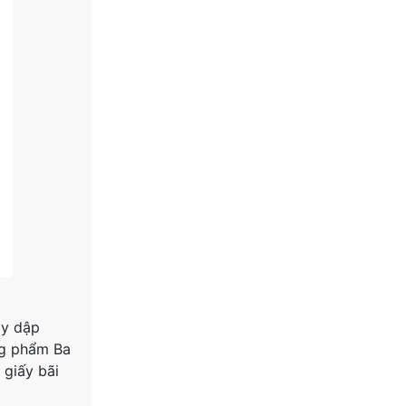
áy dập
ng phẩm Ba
 giấy bãi