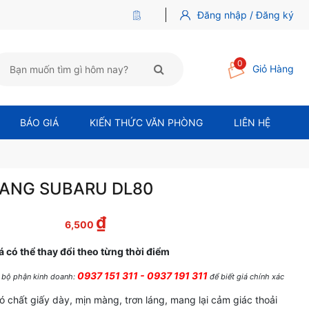
Đăng nhập / Đăng ký
0
Giỏ Hàng
BÁO GIÁ
KIẾN THỨC VĂN PHÒNG
LIÊN HỆ
TRANG SUBARU DL80
₫
là: 7,500 ₫.
Giá hiện tại là: 6,500 ₫.
6,500
á có thể thay đổi theo từng thời điểm
0937 151 311 - 0937 191 311
ệ bộ phận kinh doanh:
để biết giá chính xác
ó chất giấy dày, mịn màng, trơn láng, mang lại cảm giác thoải