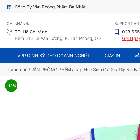
Công Ty Văn Phòng Phẩm Ba Nhất
CHI NHÁNH:
SUPPORT HOT
TP. Hồ Chí Minh
028 665
Hẻm 515 Lê Văn Lương, P. Tân Phong, Q.7
Gọi Nga
VPP ĐỊNH KỲ CHO DOANH NGHIỆP
GIẤY IN
VĂ
Trang chủ
/
VĂN PHÒNG PHẨM
/
Tập Học Sinh Giá Sỉ
/ Tập 5 ô l
-13%