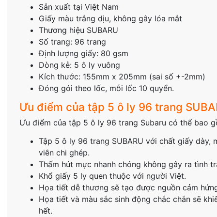
Sản xuất tại Việt Nam
Giấy màu trắng dịu, không gây lóa mắt
Thương hiệu SUBARU
Số trang: 96 trang
Định lượng giấy: 80 gsm
Dòng kẻ: 5 ô ly vuông
Kích thước: 155mm x 205mm (sai số +-2mm)
Đóng gói theo lốc, mỗi lốc 10 quyển.
Ưu điểm của tập 5 ô ly 96 trang SUB
Ưu điểm của tập 5 ô ly 96 trang Subaru có thể bao 
Tập 5 ô ly 96 trang SUBARU với chất giấy dày, m
viên chi ghép.
Thấm hút mực nhanh chóng không gây ra tình t
Khổ giấy 5 ly quen thuộc với người Việt.
Họa tiết dễ thương sẽ tạo được nguồn cảm hứng
Họa tiết và màu sắc sinh động chắc chắn sẽ khi
hết.