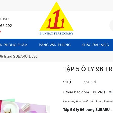
LINE:
66 202
y
N PHÒNG PHẨM
BẢNG VĂN PHÒNG
KHẮC DẤU MỘC
y 96 trang SUBARU DL80
TẬP 5 Ô LY 96 
Giá:
₫
Giá gốc 
7,500
(Chưa bao gồm 10% VAT) -
Gi
Giá mang tính chất tham khảo, liên h
Tập 5 ô ly 96 trang SUBARU
c