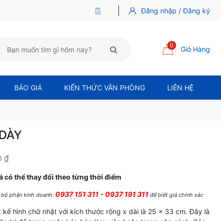
Đăng nhập / Đăng ký
0
Giỏ Hàng
BÁO GIÁ
KIẾN THỨC VĂN PHÒNG
LIÊN HỆ
 DÀY
₫
Khoảng giá: từ 45,000 ₫ đến 60,000 ₫
0
á có thể thay đổi theo từng thời điểm
0937 151 311 - 0937 191 311
ệ bộ phận kinh doanh:
để biết giá chính xác
 kế hình chữ nhật với kích thước rộng x dài là 25 x 33 cm. Đây là