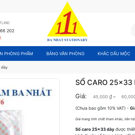
LINE:
66 202
y
N PHÒNG PHẨM
BẢNG VĂN PHÒNG
KHẮC DẤU MỘC
 dày
SỔ CARO 25×33
Giá:
₫
45,000
–
60,00
(Chưa bao gồm 10% VAT) -
Gi
Giá mang tính chất tham khảo, liên h
Sổ caro 25×33 dày
được thiết