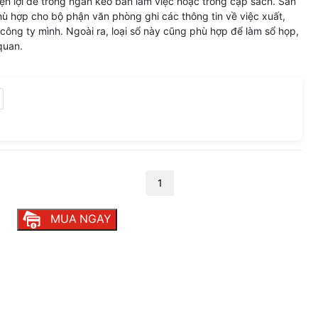
tiện lợi để trong ngăn kéo bàn làm việc hoặc trong cặp sách. Sản
ù hợp cho bộ phận văn phòng ghi các thông tin về việc xuất,
công ty mình. Ngoài ra, loại sổ này cũng phù hợp để làm sổ họp,
quan.
ổ caro 25x33 dày số lượng
MUA NGAY