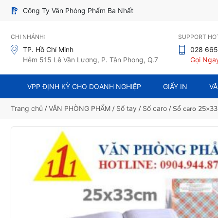
Công Ty Văn Phòng Phẩm Ba Nhất
CHI NHÁNH:
SUPPORT HOT
TP. Hồ Chí Minh
028 665
Hẻm 515 Lê Văn Lương, P. Tân Phong, Q.7
Gọi Nga
VPP ĐỊNH KỲ CHO DOANH NGHIỆP
GIẤY IN
VĂ
Trang chủ
/
VĂN PHÒNG PHẨM
/
Sổ tay
/
Sổ caro
/ Sổ caro 25×33