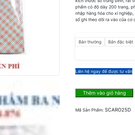
kích thước sổ trung bình, rất 
phẩm có độ dày 200 trang, ph
nhập hàng hóa cho xí nghiệp, 
sổ ghi theo dõi ra vào của cơ 
Bản thường
Bản đặc biệt
Liên hệ ngay để được tư vấn
S
Thêm vào giỏ hàng
SCARO25D
Mã Sản Phẩm: