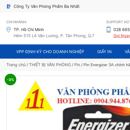
Công Ty Văn Phòng Phẩm Ba Nhất
CHI NHÁNH:
SUPPORT HOT
TP. Hồ Chí Minh
028 665
Hẻm 515 Lê Văn Lương, P. Tân Phong, Q.7
Gọi Nga
VPP ĐỊNH KỲ CHO DOANH NGHIỆP
GIẤY IN
VĂ
Trang chủ
/
THIẾT BỊ VĂN PHÒNG
/
Pin
/ Pin Energizer 3A chính h
-3%