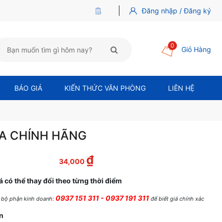
Đăng nhập / Đăng ký
0
Giỏ Hàng
BÁO GIÁ
KIẾN THỨC VĂN PHÒNG
LIÊN HỆ
3A CHÍNH HÃNG
₫
 là: 35,000 ₫.
Giá hiện tại là: 34,000 ₫.
34,000
á có thể thay đổi theo từng thời điểm
0937 151 311 - 0937 191 311
ệ bộ phận kinh doanh:
để biết giá chính xác
ên