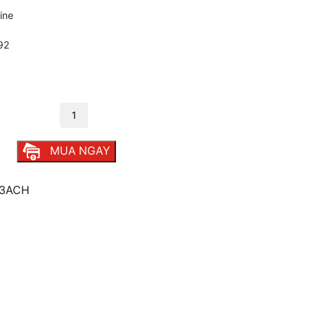
line
92
g số lượng
MUA NGAY
R3ACH