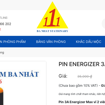
LINE:
66 202
y
N PHÒNG PHẨM
BẢNG VĂN PHÒNG
KHẮC DẤU MỘC
ãng
PIN ENERGIZER 
Giá:
₫
Giá gốc
35,000
(Chưa bao gồm 10% VAT) -
Gi
Giá mang tính chất tham khảo, liên h
Pin 3A Energizer Max vỉ 2 vi