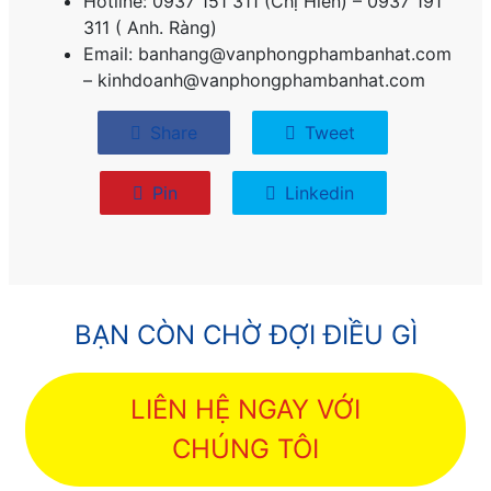
Hotline: 0937 151 311 (Chị Hiền) – 0937 191
311 ( Anh. Ràng)
Email: banhang@vanphongphambanhat.com
– kinhdoanh@vanphongphambanhat.com
Share
Tweet
Pin
Linkedin
BẠN CÒN CHỜ ĐỢI ĐIỀU GÌ
LIÊN HỆ NGAY VỚI
CHÚNG TÔI