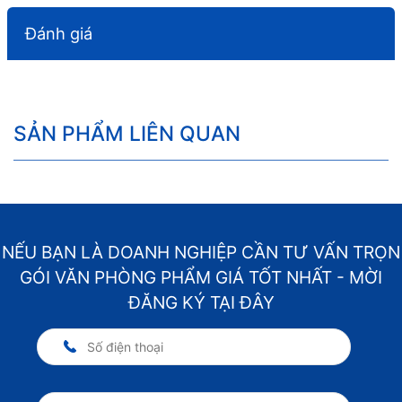
Đánh giá
SẢN PHẨM LIÊN QUAN
NẾU BẠN LÀ DOANH NGHIỆP CẦN TƯ VẤN TRỌN
GÓI VĂN PHÒNG PHẨM GIÁ TỐT NHẤT - MỜI
ĐĂNG KÝ TẠI ĐÂY