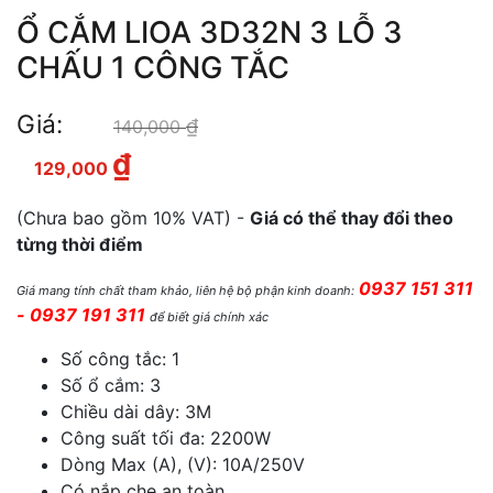
Ổ CẮM LIOA 3D32N 3 LỖ 3
CHẤU 1 CÔNG TẮC
Giá:
₫
Giá gốc là: 140,000 ₫.
140,000
₫
Giá hiện tại là: 129,000 ₫.
129,000
(Chưa bao gồm 10% VAT) -
Giá có thể thay đổi theo
từng thời điểm
0937 151 311
Giá mang tính chất tham khảo, liên hệ bộ phận kinh doanh:
- 0937 191 311
để biết giá chính xác
Số công tắc: 1
Số ổ cắm: 3
Chiều dài dây: 3M
Công suất tối đa: 2200W
Dòng Max (A), (V): 10A/250V
Có nắp che an toàn