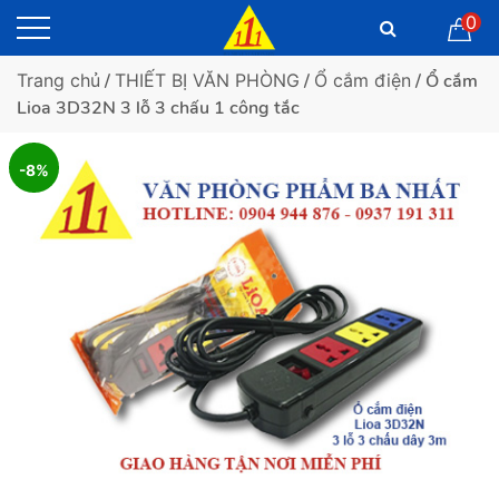
0
Trang chủ
/
THIẾT BỊ VĂN PHÒNG
/
Ổ cắm điện
/ Ổ cắm
Lioa 3D32N 3 lỗ 3 chấu 1 công tắc
-8%