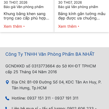
30 TH07, 2026
30 TH07, 2026
Báo giá Văn phòng phẩm
Báo giá Văn phòng phẩm
Khung bằng khen sang
Bảng kính gắn tường mẫu
trọng cao cấp phù hợp
đẹp được ưa chuộng
mọi nhu cầu
năm 2026
Xem thêm
Xem thêm
Công Ty TNHH Văn Phòng Phẩm BA NHẤT
GCNDKKD số 0313773664 do Sở KH-ĐT TPHCM
cấp 25 Tháng 04 Năm 2016
Địa Chỉ:
B1-09 Đường Số 04, KDC Tân An Huy, P.
Tân Hưng, Tp.HCM
Hotline:
0937 151 311 - 0937 191 311
Liên hệ mua sỉ - lấy số lượng:
0902 606 233 -