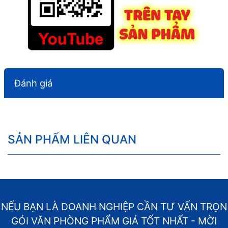
Đánh giá
SẢN PHẨM LIÊN QUAN
NẾU BẠN LÀ DOANH NGHIỆP CẦN TƯ VẤN TRỌN
GÓI VĂN PHÒNG PHẨM GIÁ TỐT NHẤT - MỜI