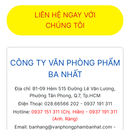
LIÊN HỆ NGAY VỚI
CHÚNG TÔI
CÔNG TY VĂN PHÒNG PHẨM
BA NHẤT
Địa chỉ:
B1-09 Hẻm 515 Đường Lê Văn Lương,
Phường Tân Phong, Q.7, Tp.HCM
Điện Thoại:
028.66566 202 - 0937 191 311
Hotline:
0937 151 311 (Chị. Hiền) - 0937 191 311
(Anh. Ràng)
Email:
banhang@vanphongphambanhat.com -