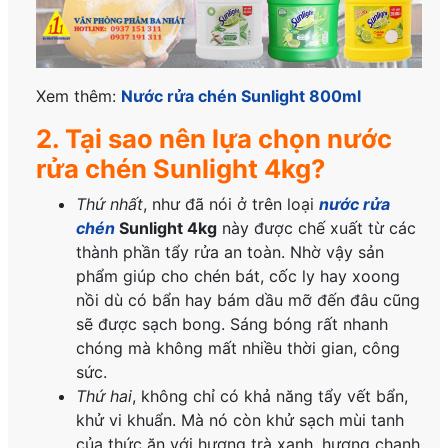
Xem thêm:
Nước rửa chén Sunlight 800ml
2. Tại sao nên lựa chọn nước
rửa chén Sunlight 4kg?
Thứ nhất
, như đã nói ở trên loại
nước rửa
chén
Sunlight 4kg
này được chế xuất từ các
thành phần tẩy rửa an toàn. Nhờ vậy sản
phẩm giúp cho chén bát, cốc ly hay xoong
nồi dù có bẩn hay bám dầu mỡ đến đâu cũng
sẽ được sạch bong. Sáng bóng rất nhanh
chóng mà không mất nhiều thời gian, công
sức.
Thứ hai
, không chỉ có khả năng tẩy vết bẩn,
khử vi khuẩn. Mà nó còn khử sạch mùi tanh
của thức ăn với hương trà xanh, hương chanh