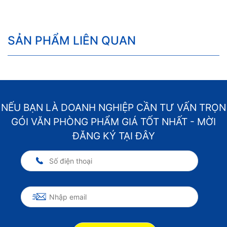
SẢN PHẨM LIÊN QUAN
NẾU BẠN LÀ DOANH NGHIỆP CẦN TƯ VẤN TRỌN
GÓI VĂN PHÒNG PHẨM GIÁ TỐT NHẤT - MỜI
ĐĂNG KÝ TẠI ĐÂY