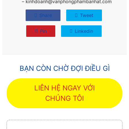
– kinhdoanh@vanphongphambanhat.com
Share
Tweet
Pin
Linkedin
BẠN CÒN CHỜ ĐỢI ĐIỀU GÌ
LIÊN HỆ NGAY VỚI
CHÚNG TÔI