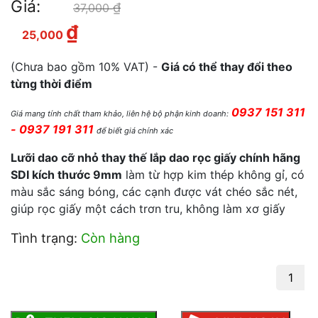
Giá:
₫
Giá gốc là: 37,000 ₫.
37,000
₫
Giá hiện tại là: 25,000 ₫.
25,000
(Chưa bao gồm 10% VAT) -
Giá có thể thay đổi theo
từng thời điểm
0937 151 311
Giá mang tính chất tham khảo, liên hệ bộ phận kinh doanh:
- 0937 191 311
để biết giá chính xác
Lưỡi dao cỡ nhỏ thay thế lắp dao rọc giấy chính hãng
SDI kích thước 9mm
làm từ hợp kim thép không gỉ, có
màu sắc sáng bóng, các cạnh được vát chéo sắc nét,
giúp rọc giấy một cách trơn tru, không làm xơ giấy
Tình trạng:
Còn hàng
Lưỡi dao SDI nhỏ 1403C chính hãng số
lượng