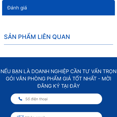
Đánh giá
SẢN PHẨM LIÊN QUAN
NẾU BẠN LÀ DOANH NGHIỆP CẦN TƯ VẤN TRỌN
GÓI VĂN PHÒNG PHẨM GIÁ TỐT NHẤT - MỜI
ĐĂNG KÝ TẠI ĐÂY