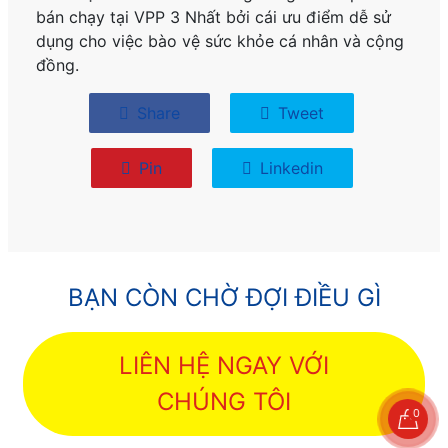
bán chạy tại VPP 3 Nhất bởi cái ưu điểm dễ sử
dụng cho việc bào vệ sức khỏe cá nhân và cộng
đồng.
Share
Tweet
Pin
Linkedin
BẠN CÒN CHỜ ĐỢI ĐIỀU GÌ
LIÊN HỆ NGAY VỚI
CHÚNG TÔI
0