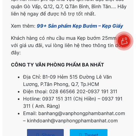
quận Gò Vấp, Q.12, Q.7, Q.Tân Bình, Bình Tân…. Hãy
liên hệ ngay để được hỗ trợ tốt nhất.
Xem thêm:
99+ Sản phẩm Kẹp Bướm – Kẹp Giấy
Khách hàng có nhu cầu mua Kẹp bướm 25mm màu
0
với giá ưu đãi, vui lòng liên hệ theo thông tin dưới
đây:
CÔNG TY VĂN PHÒNG PHẨM BA NHẤT
Địa Chỉ: B1-09 Hẻm 515 Đường Lê Văn
Lương, P.
Tân Phong, Q.7, Tp.HCM
Điện thoại: 028 66566 202-0937 191 311
Hotline: 0937 151 311 (Chị Hiền) – 0937 191
311 ( Anh. Ràng)
Email: banhang@vanphongphambanhat.com
– kinhdoanh@vanphongphambanhat.com
Share
Tweet