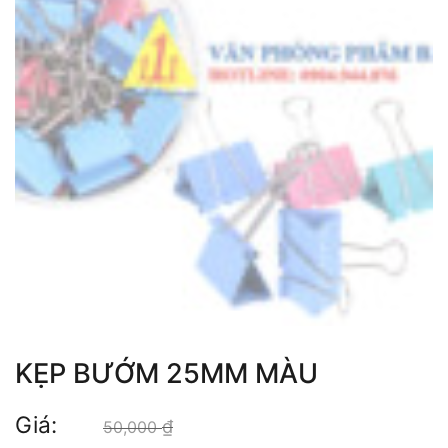
KẸP BƯỚM 25MM MÀU
Giá:
₫
Giá gốc là: 50,000 ₫.
50,000