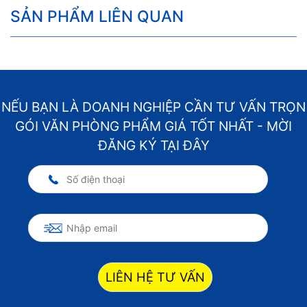
SẢN PHẨM LIÊN QUAN
NẾU BẠN LÀ DOANH NGHIỆP CẦN TƯ VẤN TRỌN
GÓI VĂN PHÒNG PHẨM GIÁ TỐT NHẤT - MỜI
ĐĂNG KÝ TẠI ĐÂY
LIÊN HỆ TƯ VẤN