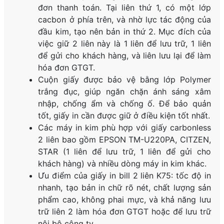
đơn thanh toán. Tại liên thứ 1, có một lớp
cacbon ở phía trên, và nhờ lực tác động của
đầu kim, tạo nên bản in thứ 2. Mục đích của
việc giữ 2 liên này là 1 liên để lưu trữ, 1 liên
để gửi cho khách hàng, và liên lưu lại để làm
hóa đơn GTGT.
Cuộn giấy được bảo vệ bằng lớp Polymer
trắng đục, giúp ngăn chặn ánh sáng xâm
nhập, chống ẩm và chống ố. Để bảo quản
tốt, giấy in cần được giữ ở điều kiện tốt nhất.
Các máy in kim phù hợp với giấy carbonless
2 liên bao gồm EPSON TM-U220PA, CITZEN,
STAR (1 liên để lưu trữ, 1 liên để gửi cho
khách hàng) và nhiều dòng máy in kim khác.
Ưu điểm của giấy in bill 2 liên K75: tốc độ in
nhanh, tạo bản in chữ rõ nét, chất lượng sản
phẩm cao, không phai mực, và khả năng lưu
trữ liên 2 làm hóa đơn GTGT hoặc để lưu trữ
nội bộ công ty.