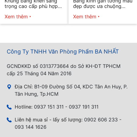
Khung bằng khen sang
Bảng kính gắn tường mẫu
trọng cao cấp phù hợp
đẹp được ưa chuộng
mọi nhu cầu
năm 2026
Xem thêm
Xem thêm
Công Ty TNHH Văn Phòng Phẩm BA NHẤT
GCNDKKD số 0313773664 do Sở KH-ĐT TPHCM
cấp 25 Tháng 04 Năm 2016
Địa Chỉ:
B1-09 Đường Số 04, KDC Tân An Huy, P.
Tân Hưng, Tp.HCM
Hotline:
0937 151 311 - 0937 191 311
Liên hệ mua sỉ - lấy số lượng:
0902 606 233 -
093 144 1626