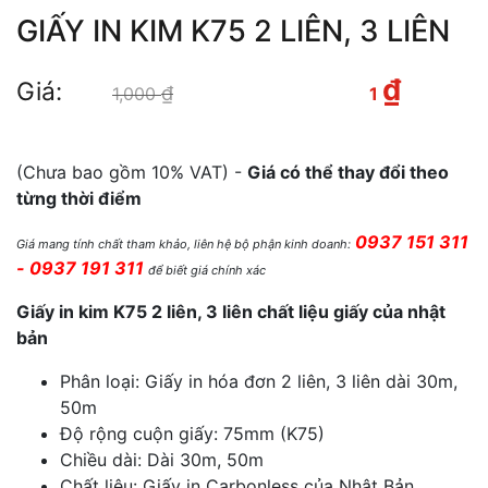
GIẤY IN KIM K75 2 LIÊN, 3 LIÊN
₫
Giá:
₫
Giá gốc là: 1,000 ₫.
Giá
1,000
1
hiện tại là: 1 ₫.
(Chưa bao gồm 10% VAT) -
Giá có thể thay đổi theo
từng thời điểm
0937 151 311
Giá mang tính chất tham khảo, liên hệ bộ phận kinh doanh:
- 0937 191 311
để biết giá chính xác
Giấy in kim K75 2 liên, 3 liên chất liệu giấy của nhật
bản
Phân loại: Giấy in hóa đơn 2 liên, 3 liên dài 30m,
50m
Độ rộng cuộn giấy: 75mm (K75)
Chiều dài: Dài 30m, 50m
Chất liệu: Giấy in Carbonless của Nhật Bản