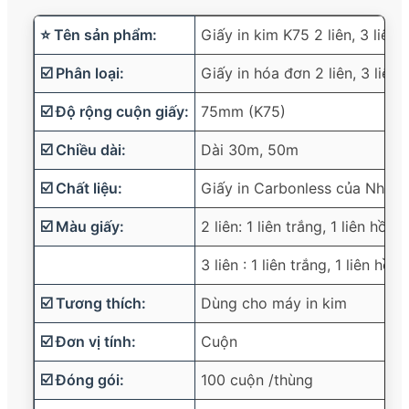
⭐ Tên sản phẩm:
Giấy in kim K75 2 liên, 3 liên
☑️ Phân loại:
Giấy in hóa đơn 2 liên, 3 liên
☑️ Độ rộng cuộn giấy:
75mm (K75)
☑️ Chiều dài:
Dài 30m, 50m
☑️ Chất liệu:
Giấy in Carbonless của Nhật 
☑️ Màu giấy:
2 liên: 1 liên trắng, 1 liên hồng
3 liên : 1 liên trắng, 1 liên hồn
☑️ Tương thích:
Dùng cho máy in kim
☑️ Đơn vị tính:
Cuộn
☑️ Đóng gói:
100 cuộn /thùng