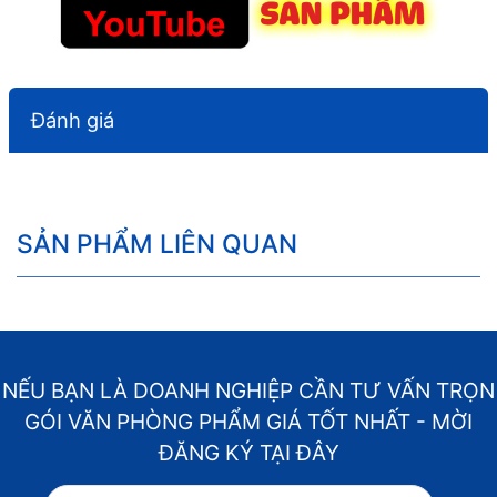
Đánh giá
SẢN PHẨM LIÊN QUAN
NẾU BẠN LÀ DOANH NGHIỆP CẦN TƯ VẤN TRỌN
GÓI VĂN PHÒNG PHẨM GIÁ TỐT NHẤT - MỜI
ĐĂNG KÝ TẠI ĐÂY