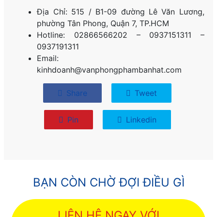
Địa Chỉ: 515 / B1-09 đường Lê Văn Lương,
phường Tân Phong, Quận 7, TP.HCM
Hotline: 02866566202 – 0937151311 –
0937191311
Email:
kinhdoanh@vanphongphambanhat.com
Share
Tweet
Pin
Linkedin
BẠN CÒN CHỜ ĐỢI ĐIỀU GÌ
LIÊN HỆ NGAY VỚI