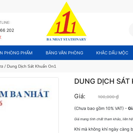
LINE:
66 202
y
N PHÒNG PHẨM
BẢNG VĂN PHÒNG
KHẮC DẤU MỘC
ửa
/ Dung Dịch Sát Khuẩn On1
DUNG DỊCH SÁT
Giá:
₫
Giá gố
100,000
(Chưa bao gồm 10% VAT) -
Gi
Giá mang tính chất tham khảo, liên h
Khi mà không khí ngày càng bị