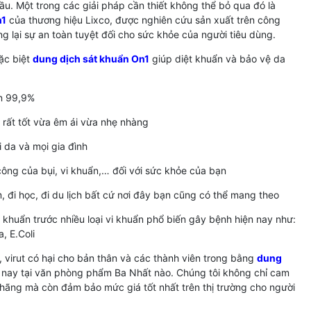
u. Một trong các giải pháp cần thiết không thể bỏ qua đó là
n1
của thương hiệu Lixco, được nghiên cứu sản xuất trên công
g lại sự an toàn tuyệt đối cho sức khỏe của người tiêu dùng.
ặc biệt
dung dịch sát khuẩn On1
giúp diệt khuẩn và bảo vệ da
ến 99,9%
rất tốt vừa êm ái vừa nhẹ nhàng
 da và mọi gia đình
 công của bụi, vi khuẩn,… đối với sức khỏe của bạn
, đi học, đi du lịch bất cứ nơi đây bạn cũng có thể mang theo
khuẩn trước nhiều loại vi khuẩn phổ biến gây bệnh hiện nay như:
, E.Coli
virut có hại cho bản thân và các thành viên trong bằng
dung
nay tại văn phòng phẩm Ba Nhất nào. Chúng tôi không chỉ cam
ãng mà còn đảm bảo mức giá tốt nhất trên thị trường cho người