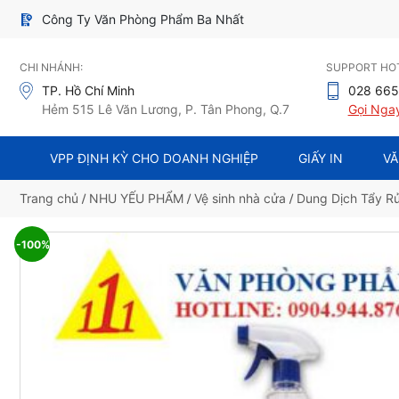
Công Ty Văn Phòng Phẩm Ba Nhất
CHI NHÁNH:
SUPPORT HOT
TP. Hồ Chí Minh
028 665
Hẻm 515 Lê Văn Lương, P. Tân Phong, Q.7
Gọi Nga
VPP ĐỊNH KỲ CHO DOANH NGHIỆP
GIẤY IN
VĂ
Trang chủ
/
NHU YẾU PHẨM
/
Vệ sinh nhà cửa
/
Dung Dịch Tẩy R
-100%