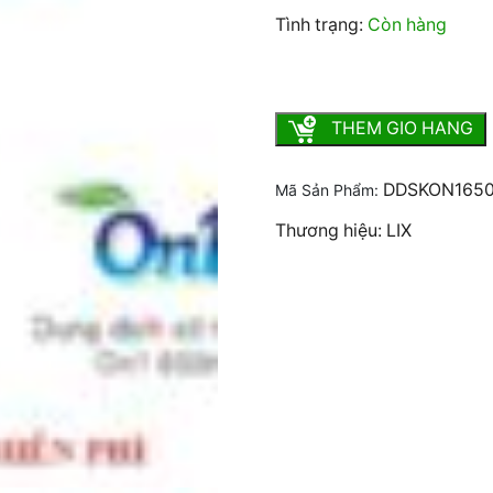
Tình trạng:
Còn hàng
Dung Dịch Sát Khuẩn On1 
THEM GIO HANG
DDSKON165
Mã Sản Phẩm:
Thương hiệu: LIX