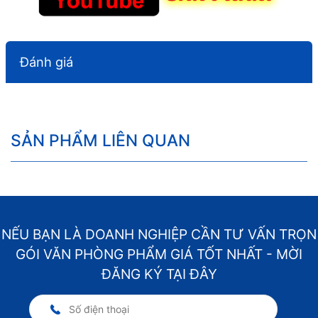
Đánh giá
SẢN PHẨM LIÊN QUAN
NẾU BẠN LÀ DOANH NGHIỆP CẦN TƯ VẤN TRỌN
GÓI VĂN PHÒNG PHẨM GIÁ TỐT NHẤT - MỜI
ĐĂNG KÝ TẠI ĐÂY