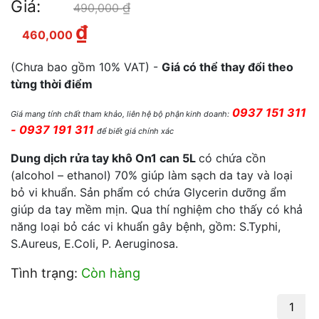
Giá:
₫
Giá gốc là: 490,000 ₫.
490,000
₫
Giá hiện tại là: 460,000 ₫.
460,000
(Chưa bao gồm 10% VAT) -
Giá có thể thay đổi theo
từng thời điểm
0937 151 311
Giá mang tính chất tham khảo, liên hệ bộ phận kinh doanh:
- 0937 191 311
để biết giá chính xác
Dung dịch rửa tay khô On1 can 5L
có chứa cồn
(alcohol – ethanol) 70% giúp làm sạch da tay và loại
bỏ vi khuẩn. Sản phẩm có chứa Glycerin dưỡng ẩm
giúp da tay mềm mịn. Qua thí nghiệm cho thấy có khả
năng loại bỏ các vi khuẩn gây bệnh, gồm: S.Typhi,
S.Aureus, E.Coli, P. Aeruginosa.
Tình trạng:
Còn hàng
Dung dịch rửa tay khô On1 can 5L số lượng