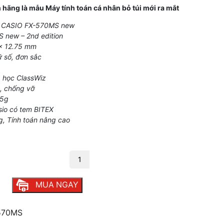
ãng là mẫu Máy tính toán cá nhân bỏ túi mới ra mắt
h CASIO FX-570MS new
 new – 2nd edition
 x 12.75 mm
ữ số, đơn sắc
a học ClassWiz
p, chống vỡ
05g
sio có tem BITEX
g, Tính toán nâng cao
nh hãng số lượng
MUA NGAY
570MS