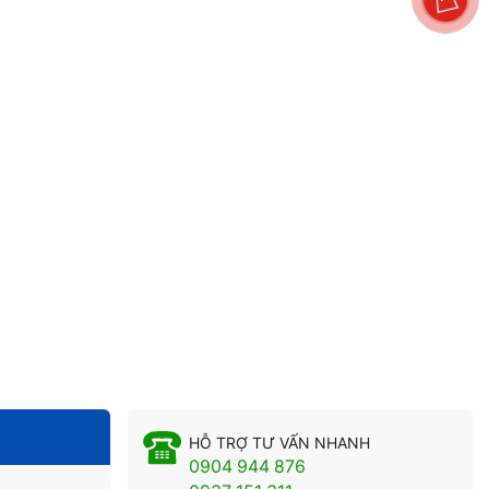
HỖ TRỢ TƯ VẤN NHANH
0904 944 876