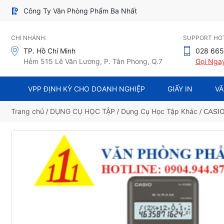
Công Ty Văn Phòng Phẩm Ba Nhất
CHI NHÁNH:
SUPPORT HOT
TP. Hồ Chí Minh
028 665
Hẻm 515 Lê Văn Lương, P. Tân Phong, Q.7
Gọi Nga
VPP ĐỊNH KỲ CHO DOANH NGHIỆP
GIẤY IN
VĂ
Trang chủ
/
DỤNG CỤ HỌC TẬP
/
Dụng Cụ Học Tập Khác
/ CASIO