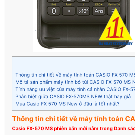
Thông tin chi tiết về máy tính toán CASIO FX 570
Mô tả sản phẩm máy tính bỏ túi CASIO FX-570 MS 
Tính năng ưu việt của máy tính cá nhân CASIO FX
Phân biệt giữa CASIO FX-570MS NEW thật hay giả
Mua Casio FX 570 MS New ở đâu là tốt nhất?
Thông tin chi tiết về máy tính toán
Casio FX-570 MS phiên bản mới nằm trong Danh sá