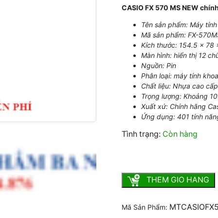
CASIO FX 570 MS NEW chính h
Tên sản phẩm: Máy tín
Mã sản phẩm: FX-570MS
Kích thước: 154.5 x 78
Màn hình: hiển thị 12 ch
Nguồn: Pin
Phân loại: máy tính kho
Chất liệu: Nhựa cao cấ
Trọng lượng: Khoảng 1
Xuất xứ: Chính hãng Ca
Ứng dụng: 401 tính năn
Tình trạng:
Còn hàng
CASIO FX 570 MS NEW chí
THEM GIO HANG
MTCASIOFX
Mã Sản Phẩm: