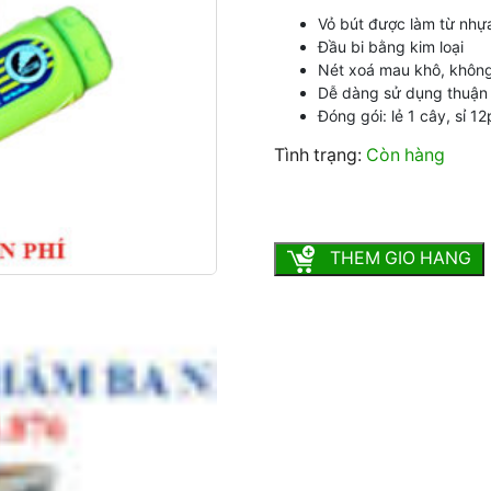
Vỏ bút được làm từ nhựa
Đầu bi bằng kim loại
Nét xoá mau khô, không
Dễ dàng sử dụng thuận 
Đóng gói: lẻ 1 cây, sỉ 1
Tình trạng:
Còn hàng
Bút xóa nước Batos CP-2G
THEM GIO HANG