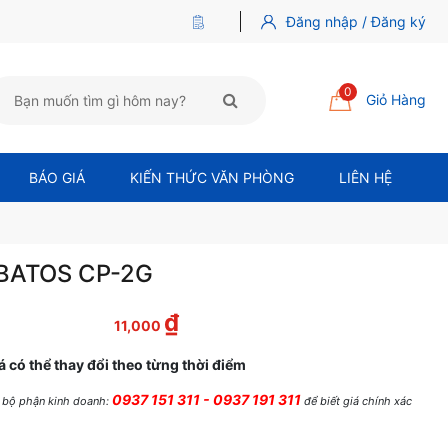
Đăng nhập / Đăng ký
0
Giỏ Hàng
BÁO GIÁ
KIẾN THỨC VĂN PHÒNG
LIÊN HỆ
BATOS CP-2G
₫
 là: 15,000 ₫.
Giá hiện tại là: 11,000 ₫.
11,000
á có thể thay đổi theo từng thời điểm
0937 151 311 - 0937 191 311
ệ bộ phận kinh doanh:
để biết giá chính xác