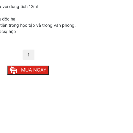
 với dung tích 12ml
 độc hại
tiện trong học tập và trong văn phòng.
2pcs/ hộp
 số lượng
MUA NGAY