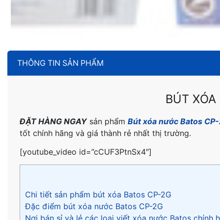
THÔNG TIN SẢN PHẨM
BÚT XÓA
ĐẶT HÀNG NGAY
sản phẩm
Bút xóa nước Batos CP
tốt chính hãng và giá thành rẻ nhất thị trường.
[youtube_video id=”cCUF3PtnSx4″]
Chi tiết sản phẩm bút xóa Batos CP-2G
Đặc điểm bút xóa nước Batos CP-2G
Nơi bán sỉ và lẻ các loại viết xóa nước Batos chính