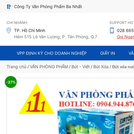
Công Ty Văn Phòng Phẩm Ba Nhất
CHI NHÁNH:
SUPPORT HOT
TP. Hồ Chí Minh
028 665
Hẻm 515 Lê Văn Lương, P. Tân Phong, Q.7
Gọi Nga
VPP ĐỊNH KỲ CHO DOANH NGHIỆP
GIẤY IN
VĂ
Trang chủ
/
VĂN PHÒNG PHẨM
/
Bút - Viết
/
Bút Xóa
/ Bút xóa nư
-27%