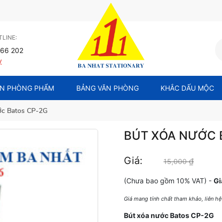
LINE:
66 202
y
N PHÒNG PHẨM
BẢNG VĂN PHÒNG
KHẮC DẤU MỘC
ớc Batos CP-2G
BÚT XÓA NƯỚC 
Giá:
₫
Giá gốc
15,000
(Chưa bao gồm 10% VAT) -
Gi
Giá mang tính chất tham khảo, liên h
Bút xóa nước Batos CP-2G