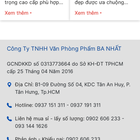
trọng cao cấp phù hợp
đẹp được ưa chuộng
mọi nhu cầu
năm 2026
Xem thêm
Xem thêm
Công Ty TNHH Văn Phòng Phẩm BA NHẤT
GCNDKKD số 0313773664 do Sở KH-ĐT TPHCM
cấp 25 Tháng 04 Năm 2016
Địa Chỉ:
B1-09 Đường Số 04, KDC Tân An Huy, P.
Tân Hưng, Tp.HCM
Hotline:
0937 151 311 - 0937 191 311
Liên hệ mua sỉ - lấy số lượng:
0902 606 233 -
093 144 1626
Phản ánh - Khiếu nại:
0902 606 233