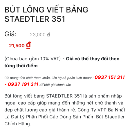
BÚT LÔNG VIẾT BẢNG
STAEDTLER 351
Giá:
₫
Giá gốc là: 23,000 ₫.
23,000
₫
Giá hiện tại là: 21,500 ₫.
21,500
(Chưa bao gồm 10% VAT) -
Giá có thể thay đổi theo
từng thời điểm
0937 151 311
Giá mang tính chất tham khảo, liên hệ bộ phận kinh doanh:
- 0937 191 311
để biết giá chính xác
Bút lông viết bảng STAEDTLER 351 là sản phẩm nhập
ngoại cao cấp giúp mang đến những nét chữ thanh và
đẹp chất lượng cao giá thành rẻ. Công Ty VPP Ba Nhất
Là Đại Lý Phân Phối Các Dòng Sản Phẩm Bút Staedtler
Chính Hãng.