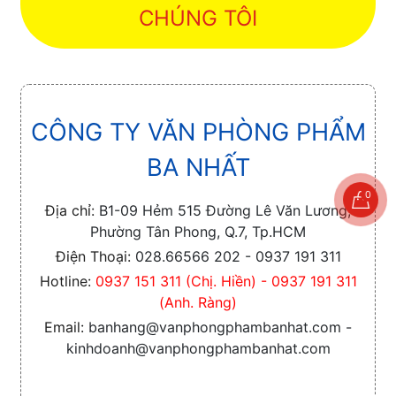
CHÚNG TÔI
CÔNG TY VĂN PHÒNG PHẨM
BA NHẤT
0
Địa chỉ:
B1-09 Hẻm 515 Đường Lê Văn Lương,
Phường Tân Phong, Q.7, Tp.HCM
Điện Thoại:
028.66566 202 - 0937 191 311
Hotline:
0937 151 311 (Chị. Hiền) - 0937 191 311
(Anh. Ràng)
Email:
banhang@vanphongphambanhat.com -
kinhdoanh@vanphongphambanhat.com