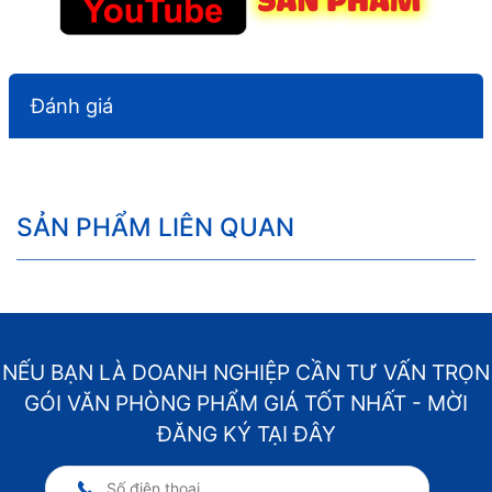
Đánh giá
SẢN PHẨM LIÊN QUAN
NẾU BẠN LÀ DOANH NGHIỆP CẦN TƯ VẤN TRỌN
GÓI VĂN PHÒNG PHẨM GIÁ TỐT NHẤT - MỜI
ĐĂNG KÝ TẠI ĐÂY