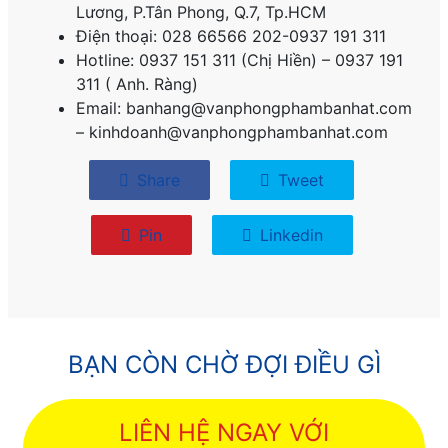
Lương, P.
Tân Phong, Q.7, Tp.HCM
Điện thoại: 028 66566 202-0937 191 311
Hotline: 0937 151 311 (Chị Hiền) – 0937 191
311 ( Anh. Ràng)
Email: banhang@vanphongphambanhat.com
– kinhdoanh@vanphongphambanhat.com
Share
Tweet
Pin
Linkedin
BẠN CÒN CHỜ ĐỢI ĐIỀU GÌ
LIÊN HỆ NGAY VỚI