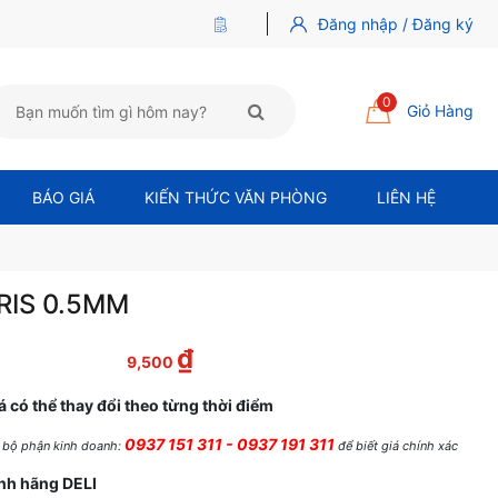
Đăng nhập / Đăng ký
0
Giỏ Hàng
BÁO GIÁ
KIẾN THỨC VĂN PHÒNG
LIÊN HỆ
RIS 0.5MM
₫
 là: 15,000 ₫.
Giá hiện tại là: 9,500 ₫.
9,500
á có thể thay đổi theo từng thời điểm
0937 151 311 - 0937 191 311
ệ bộ phận kinh doanh:
để biết giá chính xác
nh hãng DELI