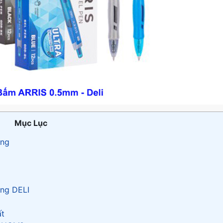
Mục Lục
ãng
ãng DELI
ất