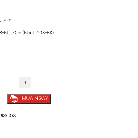
 silicon
8-BL), Đen (Black G08-BK)
ố lượng
MUA NGAY
RISG08