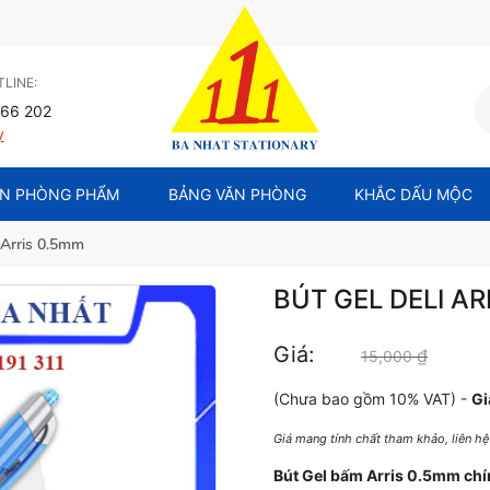
LINE:
66 202
y
N PHÒNG PHẨM
BẢNG VĂN PHÒNG
KHẮC DẤU MỘC
i Arris 0.5mm
BÚT GEL DELI AR
Giá:
₫
Giá gốc
15,000
(Chưa bao gồm 10% VAT) -
Gi
Giá mang tính chất tham khảo, liên h
Bút Gel bấm Arris 0.5mm chí