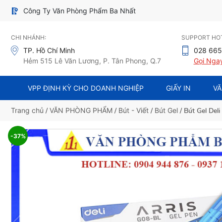
Công Ty Văn Phòng Phẩm Ba Nhất
CHI NHÁNH:
SUPPORT HOT
TP. Hồ Chí Minh
028 665
Hẻm 515 Lê Văn Lương, P. Tân Phong, Q.7
Gọi Nga
VPP ĐỊNH KỲ CHO DOANH NGHIỆP
GIẤY IN
VĂ
Trang chủ
/
VĂN PHÒNG PHẨM
/
Bút - Viết
/
Bút Gel
/ Bút Gel Del
-37%