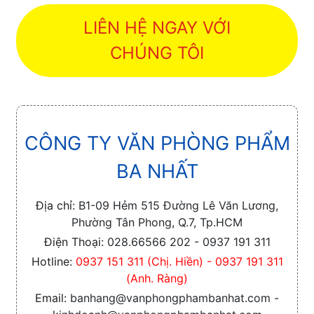
LIÊN HỆ NGAY VỚI
CHÚNG TÔI
CÔNG TY VĂN PHÒNG PHẨM
BA NHẤT
Địa chỉ:
B1-09 Hẻm 515 Đường Lê Văn Lương,
Phường Tân Phong, Q.7, Tp.HCM
Điện Thoại:
028.66566 202 - 0937 191 311
Hotline:
0937 151 311 (Chị. Hiền) - 0937 191 311
(Anh. Ràng)
Email:
banhang@vanphongphambanhat.com -