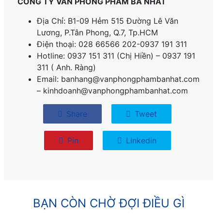
CÔNG TY VĂN PHÒNG PHẨM BA NHẤT
Địa Chỉ: B1-09 Hẻm 515 Đường Lê Văn
Lương, P.
Tân Phong, Q.7, Tp.HCM
Điện thoại: 028 66566 202-0937 191 311
Hotline: 0937 151 311 (Chị Hiền) – 0937 191
311 ( Anh. Ràng)
Email: banhang@vanphongphambanhat.com
– kinhdoanh@vanphongphambanhat.com
Share
Tweet
Pin
Linkedin
BẠN CÒN CHỜ ĐỢI ĐIỀU GÌ