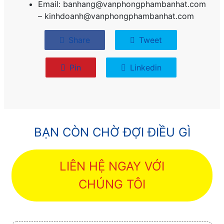
Email: banhang@vanphongphambanhat.com
– kinhdoanh@vanphongphambanhat.com
Share
Tweet
Pin
Linkedin
BẠN CÒN CHỜ ĐỢI ĐIỀU GÌ
LIÊN HỆ NGAY VỚI
CHÚNG TÔI