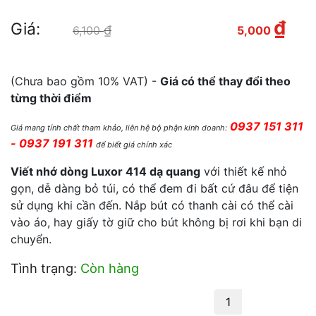
₫
Giá:
₫
Giá gốc là: 6,100 ₫.
Giá
6,100
5,000
hiện tại là: 5,000 ₫.
(Chưa bao gồm 10% VAT) -
Giá có thể thay đổi theo
từng thời điểm
0937 151 311
Giá mang tính chất tham khảo, liên hệ bộ phận kinh doanh:
- 0937 191 311
để biết giá chính xác
Viết nhớ dòng Luxor 414 dạ quang
với thiết kế nhỏ
gọn, dễ dàng bỏ túi, có thể đem đi bất cứ đâu để tiện
sử dụng khi cần đến. Nắp bút có thanh cài có thể cài
vào áo, hay giấy tờ giữ cho bút không bị rơi khi bạn di
chuyển.
Tình trạng:
Còn hàng
Bút dạ quang Luxor 414 số lượng