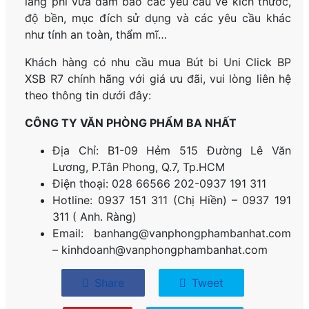
lãng phí vừa đảm bảo các yêu cầu về kích thước,
độ bền, mục đích sử dụng và các yêu cầu khác
như tính an toàn, thẩm mĩ…
Khách hàng có nhu cầu mua Bút bi Uni Click BP
XSB R7
chính hãng
với giá ưu đãi, vui lòng liên hệ
theo thông tin dưới đây:
CÔNG TY VĂN PHÒNG PHẨM BA NHẤT
Địa Chỉ: B1-09 Hẻm 515 Đường Lê Văn
Lương, P.
Tân Phong, Q.7, Tp.HCM
Điện thoại: 028 66566 202-0937 191 311
Hotline: 0937 151 311 (Chị Hiền) – 0937 191
311 ( Anh. Ràng)
Email: banhang@vanphongphambanhat.com
– kinhdoanh@vanphongphambanhat.com
Share
Tweet