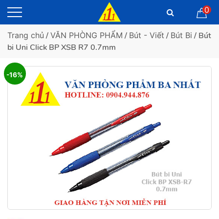
0
Trang chủ
/
VĂN PHÒNG PHẨM
/
Bút - Viết
/
Bút Bi
/ Bút
bi Uni Click BP XSB R7 0.7mm
-16%