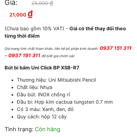
Giá:
₫
Giá gốc là: 25,000 ₫.
25,000
₫
Giá hiện tại là: 21,000 ₫.
21,000
(Chưa bao gồm 10% VAT) -
Giá có thể thay đổi theo
từng thời điểm
0937 151 311
Giá mang tính chất tham khảo, liên hệ bộ phận kinh doanh:
- 0937 191 311
để biết giá chính xác
Bút bi bấm Uni Click BP XSB-R7
Thương hiệu: Uni Mitsubishi Pencil
Chất liệu: Nhựa
Đầu bút: INOX chổng rỉ
Đầu bi: Hợp kim cacbua tungsten 0.7 mm
Có 3 màu: Xanh, đen, đỏ
Quy cách: hộp 12 cây
Tình trạng:
Còn hàng