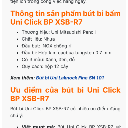
tiện ích trong công việc hàng ngày.
Thông tin sản phẩm bút bi bấm
Uni Click BP XSB-R7
Thương hiệu: Uni Mitsubishi Pencil
Chất liệu: Nhựa
Đầu bút: INOX chổng rỉ
Đầu bi: Hợp kim cacbua tungsten 0.7 mm
Có 3 màu: Xanh, đen, đỏ
Quy cách: hộp 12 cây
Xem thêm:
Bút bi Uni Laknock Fine SN 101
Ưu điểm của bút bi Uni Click
BP XSB-R7
Bút bi Uni Click BP XSB-R7 có nhiều ưu điểm đáng
chú ý:
Viết mượt mà:
Bút Uni Click BP XSB-R7 sử