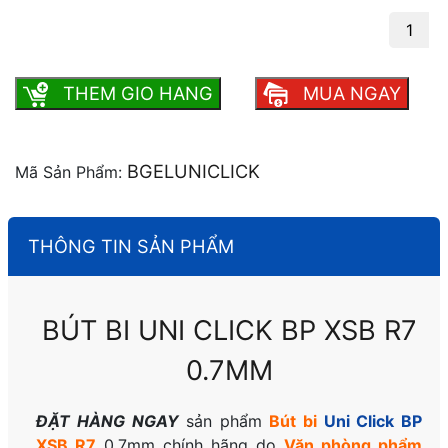
Bút bi Uni Click BP XSB R7 0.7mm số
lượng
THEM GIO HANG
MUA NGAY
BGELUNICLICK
Mã Sản Phẩm:
THÔNG TIN SẢN PHẨM
BÚT BI UNI CLICK BP XSB R7
0.7MM
ĐẶT HÀNG NGAY
sản phẩm
Bút bi
Uni Click BP
XSB R7
0.7mm chính hãng do
Văn phòng phẩm