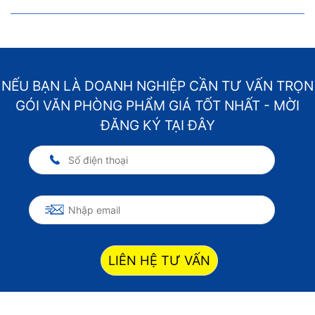
NẾU BẠN LÀ DOANH NGHIỆP CẦN TƯ VẤN TRỌN
GÓI VĂN PHÒNG PHẨM GIÁ TỐT NHẤT - MỜI
ĐĂNG KÝ TẠI ĐÂY
LIÊN HỆ TƯ VẤN