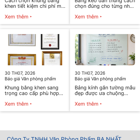
Cách chọn khung bằng
Băng keo dán thùng cách
khen tiết kiệm chi phí mà
chọn đúng cho từng nhu
vẫn đẹp
cầu
Xem thêm
Xem thêm
30 TH07, 2026
30 TH07, 2026
Báo giá Văn phòng phẩm
Báo giá Văn phòng phẩm
Khung bằng khen sang
Bảng kính gắn tường mẫu
trọng cao cấp phù hợp
đẹp được ưa chuộng
mọi nhu cầu
năm 2026
Xem thêm
Xem thêm
Công Ty TNHH Văn Phòng Phẩm BA NHẤT