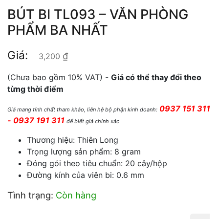
BÚT BI TL093 – VĂN PHÒNG
PHẨM BA NHẤT
Giá:
₫
3,200
(Chưa bao gồm 10% VAT) -
Giá có thể thay đổi theo
từng thời điểm
0937 151 311
Giá mang tính chất tham khảo, liên hệ bộ phận kinh doanh:
- 0937 191 311
để biết giá chính xác
Thương hiệu: Thiên Long
Trọng lượng sản phẩm: 8 gram
Đóng gói theo tiêu chuẩn: 20 cây/hộp
Đường kính của viên bi: 0.6 mm
Tình trạng:
Còn hàng
Bút Bi TL093 - Văn Phòng Phẩm Ba Nhất