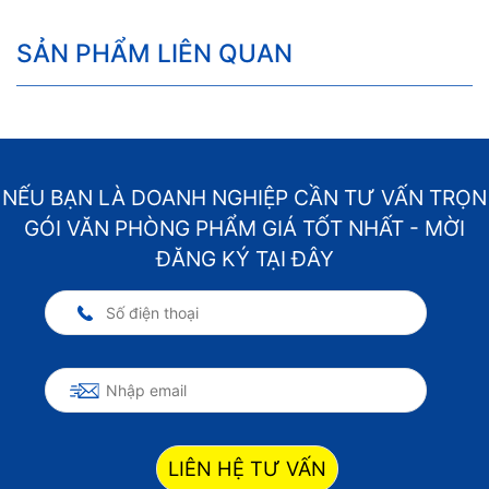
SẢN PHẨM LIÊN QUAN
NẾU BẠN LÀ DOANH NGHIỆP CẦN TƯ VẤN TRỌN
GÓI VĂN PHÒNG PHẨM GIÁ TỐT NHẤT - MỜI
ĐĂNG KÝ TẠI ĐÂY
LIÊN HỆ TƯ VẤN