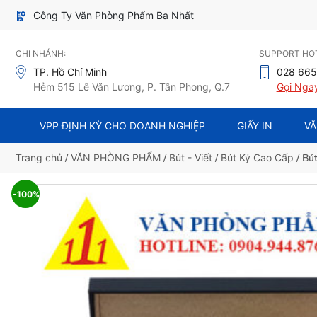
Công Ty Văn Phòng Phẩm Ba Nhất
CHI NHÁNH:
SUPPORT HOT
TP. Hồ Chí Minh
028 665
Hẻm 515 Lê Văn Lương, P. Tân Phong, Q.7
Gọi Nga
VPP ĐỊNH KỲ CHO DOANH NGHIỆP
GIẤY IN
VĂ
Trang chủ
/
VĂN PHÒNG PHẨM
/
Bút - Viết
/
Bút Ký Cao Cấp
/ Bút
-100%