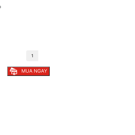
p
01 số lượng
MUA NGAY