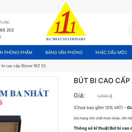
LINE:
66 202
y
N PHÒNG PHẨM
BẢNG VĂN PHÒNG
KHẮC DẤU MỘC
 bi cao cấp Bizner BIZ 01
BÚT BI CAO CẤP 
Giá:
₫
Giá gốc l
1,000
(Chưa bao gồm 10% VAT) -
Gi
Giá mang tính chất tham khảo, liên h
Thông số kĩ thuật Bút bi cao 