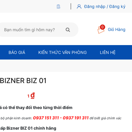
Đăng nhập / Đăng ký
0
Giỏ Hàng
BÁO GIÁ
KIẾN THỨC VĂN PHÒNG
LIÊN HỆ
BIZNER BIZ 01
₫
à: 1,000 ₫.
Giá hiện tại là: 1 ₫.
1
á có thể thay đổi theo từng thời điểm
0937 151 311 - 0937 191 311
ệ bộ phận kinh doanh:
để biết giá chính xác
cấp Bizner BIZ 01 chính hãng