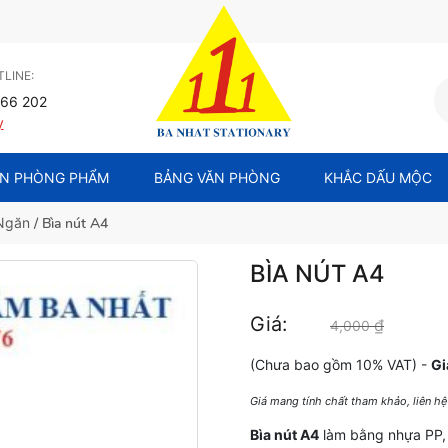
LINE:
66 202
y
N PHÒNG PHẨM
BẢNG VĂN PHÒNG
KHẮC DẤU MỘC
 Ngăn
/ Bìa nút A4
BÌA NÚT A4
Giá:
₫
Giá gốc 
4,000
(Chưa bao gồm 10% VAT) -
Gi
Giá mang tính chất tham khảo, liên h
Bìa nút A4
làm bằng nhựa PP, s