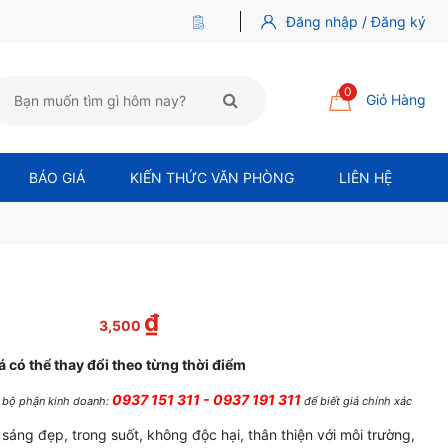
Đăng nhập / Đăng ký
0
Giỏ Hàng
BÁO GIÁ
KIẾN THỨC VĂN PHÒNG
LIÊN HỆ
₫
là: 4,000 ₫.
Giá hiện tại là: 3,500 ₫.
3,500
á có thể thay đổi theo từng thời điểm
0937 151 311 - 0937 191 311
ệ bộ phận kinh doanh:
để biết giá chính xác
áng đẹp, trong suốt, không độc hại, thân thiện với môi trường,