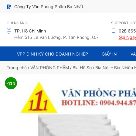
Công Ty Văn Phòng Phẩm Ba Nhất
CHI NHÁNH:
SUPPORT HOT
TP. Hồ Chí Minh
028 665
Hẻm 515 Lê Văn Lương, P. Tân Phong, Q.7
Gọi Nga
VPP ĐỊNH KỲ CHO DOANH NGHIỆP
GIẤY IN
VĂ
Trang chủ
/
VĂN PHÒNG PHẨM
/
Bìa Hồ Sơ
/
Bìa Nút - Bìa Nhiều
-13%