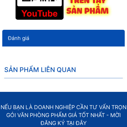
Đánh giá
SẢN PHẨM LIÊN QUAN
NẾU BẠN LÀ DOANH NGHIỆP CẦN TƯ VẤN TRỌN
GÓI VĂN PHÒNG PHẨM GIÁ TỐT NHẤT - MỜI
ĐĂNG KÝ TẠI ĐÂY