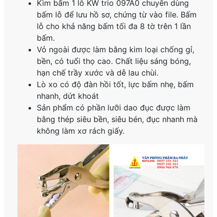
️️Kìm bấm 1 lỗ KW trio 097A0 chuyên dùng
bấm lỗ để lưu hồ sơ, chứng từ vào file. Bấm
lỗ cho khả năng bấm tối đa 8 tờ trên 1 lần
bấm.
Vỏ ngoài được làm bằng kim loại chống gỉ,
bền, có tuổi thọ cao. Chất liệu sáng bóng,
hạn chế trầy xước và dễ lau chùi.
️Lò xo có độ đàn hồi tốt, lực bấm nhẹ, bấm
nhanh, dứt khoát
️Sản phẩm có phần lưỡi dao đục được làm
bằng thép siêu bền, siêu bén, đục nhanh mà
không làm xơ rách giấy.