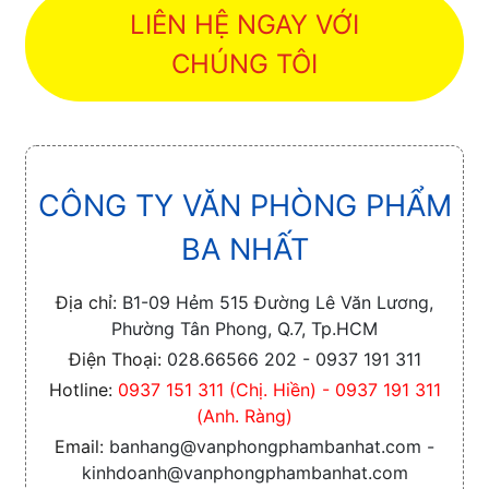
LIÊN HỆ NGAY VỚI
CHÚNG TÔI
CÔNG TY VĂN PHÒNG PHẨM
BA NHẤT
Địa chỉ:
B1-09 Hẻm 515 Đường Lê Văn Lương,
Phường Tân Phong, Q.7, Tp.HCM
Điện Thoại:
028.66566 202 - 0937 191 311
Hotline:
0937 151 311 (Chị. Hiền) - 0937 191 311
(Anh. Ràng)
Email:
banhang@vanphongphambanhat.com -
kinhdoanh@vanphongphambanhat.com