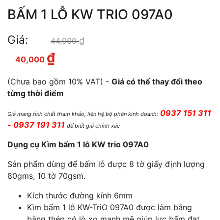
BẤM 1 LỖ KW TRIO 097A0
Giá:
₫
Giá gốc là: 44,000 ₫.
44,000
₫
Giá hiện tại là: 40,000 ₫.
40,000
(Chưa bao gồm 10% VAT) -
Giá có thể thay đổi theo
từng thời điểm
0937 151 311
Giá mang tính chất tham khảo, liên hệ bộ phận kinh doanh:
- 0937 191 311
để biết giá chính xác
Dụng cụ ️Kìm bấm 1 lỗ KW trio 097A0
Sản phẩm dùng để bấm lỗ được 8 tờ giấy định lượng
80gms, 10 tờ 70gsm.
Kích thước đường kính 6mm
Kìm bấm 1 lỗ KW-TriO 097A0 được làm bằng
bằng thép có lò xo mạnh mẽ giúp lực bấm đạt