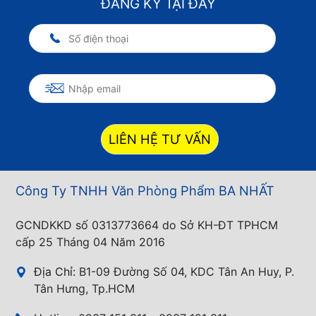
ĐĂNG KÝ TẠI ĐÂY
LIÊN HỆ TƯ VẤN
Công Ty TNHH Văn Phòng Phẩm BA NHẤT
GCNDKKD số 0313773664 do Sở KH-ĐT TPHCM
cấp 25 Tháng 04 Năm 2016
Địa Chỉ:
B1-09 Đường Số 04, KDC Tân An Huy, P.
Tân Hưng, Tp.HCM