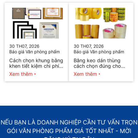
30 TH07, 2026
30 TH07, 2026
Báo giá Văn phòng phẩm
Báo giá Văn phòng phẩm
Cách chọn khung bằng
Băng keo dán thùng
khen tiết kiệm chi phí
cách chọn đúng cho
mà vẫn đẹp
từng nhu cầu
Xem thêm
Xem thêm
NẾU BẠN LÀ DOANH NGHIỆP CẦN TƯ VẤN TRỌN
GÓI VĂN PHÒNG PHẨM GIÁ TỐT NHẤT - MỜI