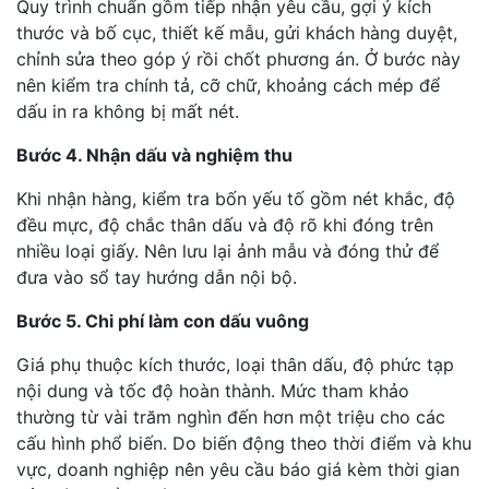
Quy trình chuẩn gồm tiếp nhận yêu cầu, gợi ý kích
thước và bố cục, thiết kế mẫu, gửi khách hàng duyệt,
chỉnh sửa theo góp ý rồi chốt phương án. Ở bước này
nên kiểm tra chính tả, cỡ chữ, khoảng cách mép để
dấu in ra không bị mất nét.
Bước 4. Nhận dấu và nghiệm thu
Khi nhận hàng, kiểm tra bốn yếu tố gồm nét khắc, độ
đều mực, độ chắc thân dấu và độ rõ khi đóng trên
nhiều loại giấy. Nên lưu lại ảnh mẫu và đóng thử để
đưa vào sổ tay hướng dẫn nội bộ.
Bước 5. Chi phí làm con dấu vuông
Giá phụ thuộc kích thước, loại thân dấu, độ phức tạp
nội dung và tốc độ hoàn thành. Mức tham khảo
thường từ vài trăm nghìn đến hơn một triệu cho các
cấu hình phổ biến. Do biến động theo thời điểm và khu
vực, doanh nghiệp nên yêu cầu báo giá kèm thời gian