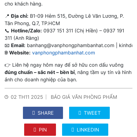
cho khách hàng.
📍
Địa chỉ:
B1-09 Hẻm 515, Đường Lê Văn Lương, P.
Tân Phong, Q.7, TP.HCM
📞
Hotline/Zalo:
0937 151 311 (Chị Hiền) – 0937 191
311 (Anh Ràng)
📧
Email:
banhang@vanphongphambanhat.com
|
kinhdo
🌐
Website:
vanphongphambanhat.com
👉 Liên hệ ngay hôm nay để sở hữu con dấu vuông
đúng chuẩn – sắc nét – bền bỉ
, nâng tầm uy tín và hình
ảnh cho doanh nghiệp của bạn.
02 TH11 2025
BÁO GIÁ VĂN PHÒNG PHẨM
SHARE
TWEET
PIN
LINKEDIN