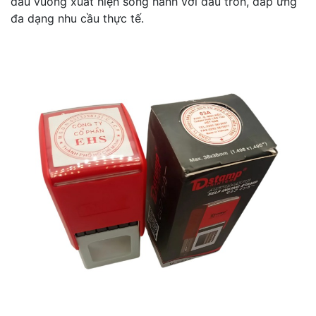
dấu vuông xuất hiện song hành với dấu tròn, đáp ứng
đa dạng nhu cầu thực tế.