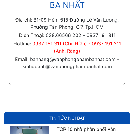
BA NHẤT
Địa chỉ:
B1-09 Hẻm 515 Đường Lê Văn Lương,
Phường Tân Phong, Q.7, Tp.HCM
Điện Thoại:
028.66566 202 - 0937 191 311
Hotline:
0937 151 311 (Chị. Hiền) - 0937 191 311
(Anh. Ràng)
Email:
banhang@vanphongphambanhat.com -
kinhdoanh@vanphongphambanhat.com
TIN TỨC NỔI BẬT
TOP 10 nhà phân phối văn