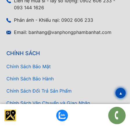
Liên hệ mua sỉ - lấy số lượng:
0902 606 233 -
093 144 1626
Phản ánh - Khiếu nại:
0902 606 233
Email:
banhang@vanphongphambanhat.com
CHÍNH SÁCH
Chính Sách Bảo Mật
Chính Sách Bảo Hành
Chính Sách Đổi Trả Sản Phẩm
▴
Chính Sách Vận Chuyển và Giao Nhận
Bảng Báo Giá Văn Phòng Phẩm
Báo giá nhanh