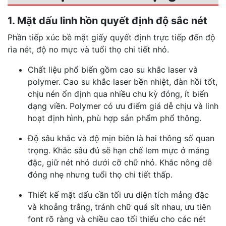
1. Mặt dấu linh hồn quyết định độ sắc nét
Phần tiếp xúc bề mặt giấy quyết định trực tiếp đến độ
rìa nét, độ no mực và tuổi thọ chi tiết nhỏ.
Chất liệu phổ biến gồm cao su khắc laser và
polymer. Cao su khắc laser bền nhiệt, đàn hồi tốt,
chịu nén ổn định qua nhiều chu kỳ đóng, ít biến
dạng viền. Polymer có ưu điểm giá dễ chịu và linh
hoạt định hình, phù hợp sản phẩm phổ thông.
Độ sâu khắc và độ mịn biên là hai thông số quan
trọng. Khắc sâu đủ sẽ hạn chế lem mực ở mảng
đặc, giữ nét nhỏ dưới cỡ chữ nhỏ. Khắc nông dễ
đóng nhẹ nhưng tuổi thọ chi tiết thấp.
Thiết kế mặt dấu cần tối ưu diện tích mảng đặc
và khoảng trắng, tránh chữ quá sít nhau, ưu tiên
font rõ ràng và chiều cao tối thiểu cho các nét