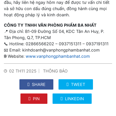
đầu, hãy liên hệ ngay hôm nay để được tư vấn chi tiết
và sở hữu con dấu đúng chuẩn, đồng hành cùng mọi
hoạt động pháp lý và kinh doanh.
CÔNG TY TNHH VĂN PHÒNG PHẨM BA NHẤT
📍 Địa chỉ: B1-09 Đường Số 04, KDC Tân An Huy, P.
Tân Phong, Q.7, TP.HCM
📞 Hotline: 02866566202 – 0937151311 – 0937191311
📧 Email:
kinhdoanh@vanphongphambanhat.com
🌐 Website:
www.vanphongphambanhat.com
02 TH11 2025
THÔNG BÁO
SHARE
TWEET
PIN
LINKEDIN