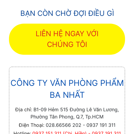
BẠN CÒN CHỜ ĐỢI ĐIỀU GÌ
LIÊN HỆ NGAY VỚI
CHÚNG TÔI
CÔNG TY VĂN PHÒNG PHẨM
BA NHẤT
Địa chỉ:
B1-09 Hẻm 515 Đường Lê Văn Lương,
Phường Tân Phong, Q.7, Tp.HCM
Điện Thoại:
028.66566 202 - 0937 191 311
Hotline:
0937 151 311 (Chị. Hiền) - 0937 191 311