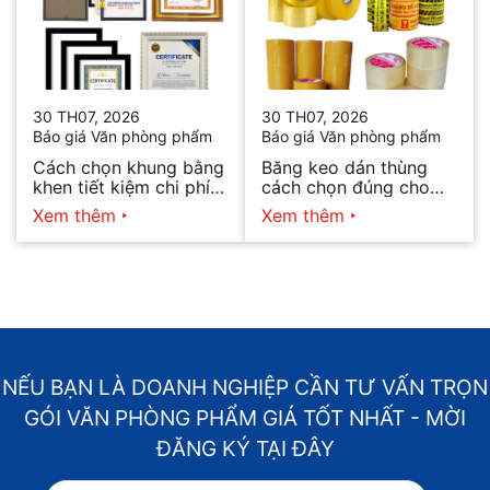
30 TH07, 2026
30 TH07, 2026
Báo giá Văn phòng phẩm
Báo giá Văn phòng phẩm
Cách chọn khung bằng
Băng keo dán thùng
khen tiết kiệm chi phí
cách chọn đúng cho
mà vẫn đẹp
từng nhu cầu
Xem thêm
Xem thêm
NẾU BẠN LÀ DOANH NGHIỆP CẦN TƯ VẤN TRỌN
GÓI VĂN PHÒNG PHẨM GIÁ TỐT NHẤT - MỜI
ĐĂNG KÝ TẠI ĐÂY