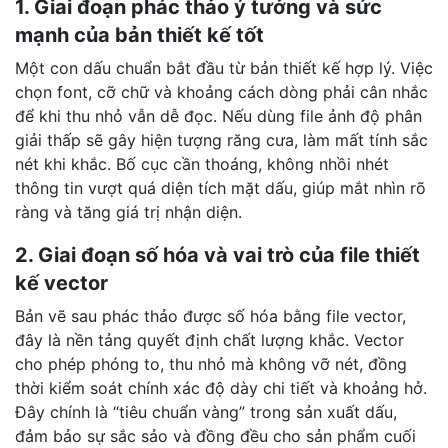
1. Giai đoạn phác thảo ý tưởng và sức
mạnh của bản thiết kế tốt
Một con dấu chuẩn bắt đầu từ bản thiết kế hợp lý. Việc
chọn font, cỡ chữ và khoảng cách dòng phải cân nhắc
để khi thu nhỏ vẫn dễ đọc. Nếu dùng file ảnh độ phân
giải thấp sẽ gây hiện tượng răng cưa, làm mất tính sắc
nét khi khắc. Bố cục cần thoáng, không nhồi nhét
thông tin vượt quá diện tích mặt dấu, giúp mắt nhìn rõ
ràng và tăng giá trị nhận diện.
2. Giai đoạn số hóa và vai trò của file thiết
kế vector
Bản vẽ sau phác thảo được số hóa bằng file vector,
đây là nền tảng quyết định chất lượng khắc. Vector
cho phép phóng to, thu nhỏ mà không vỡ nét, đồng
thời kiểm soát chính xác độ dày chi tiết và khoảng hở.
Đây chính là “tiêu chuẩn vàng” trong sản xuất dấu,
đảm bảo sự sắc sảo và đồng đều cho sản phẩm cuối