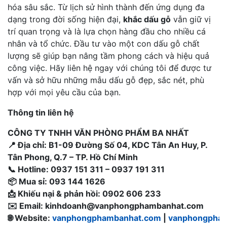
hóa sâu sắc. Từ lịch sử hình thành đến ứng dụng đa
dạng trong đời sống hiện đại,
khắc dấu gỗ
vẫn giữ vị
trí quan trọng và là lựa chọn hàng đầu cho nhiều cá
nhân và tổ chức. Đầu tư vào một con dấu gỗ chất
lượng sẽ giúp bạn nâng tầm phong cách và hiệu quả
công việc. Hãy liên hệ ngay với chúng tôi để được tư
vấn và sở hữu những mẫu dấu gỗ đẹp, sắc nét, phù
hợp với mọi yêu cầu của bạn.
Thông tin liên hệ
CÔNG TY TNHH VĂN PHÒNG PHẨM BA NHẤT
📍 Địa chỉ: B1-09 Đường Số 04, KDC Tân An Huy, P.
Tân Phong, Q.7 – TP. Hồ Chí Minh
📞 Hotline: 0937 151 311 – 0937 191 311
📦 Mua sỉ: 093 144 1626
📩 Khiếu nại & phản hồi: 0902 606 233
✉️ Email:
kinhdoanh@vanphongphambanhat.com
🌐 Website:
vanphongphambanhat.com
|
vanphongpham