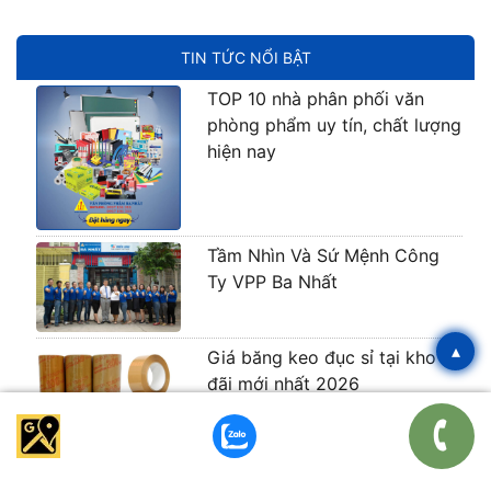
TIN TỨC NỔI BẬT
TOP 10 nhà phân phối văn
phòng phẩm uy tín, chất lượng
hiện nay
Tầm Nhìn Và Sứ Mệnh Công
Ty VPP Ba Nhất
▴
Giá băng keo đục sỉ tại kho ưu
đãi mới nhất 2026