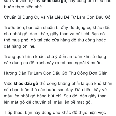
sức với việc tự tay
khắc dấu gỗ
, hãy cùng tìm hiểu các
bước thực hiện nhé.
Chuẩn Bị Dụng Cụ và Vật Liệu Để Tự Làm Con Dấu Gỗ
Trước tiên, bạn cần chuẩn bị đầy đủ dụng cụ khắc dấu
như phôi gỗ, dao khắc, giấy than và bút chì. Bạn có
thể mua phôi gỗ tại các cửa hàng đồ thủ công hoặc
đặt hàng online.
Trong quá trình khắc, chú ý đến an toàn khi sử dụng
các dụng cụ để tránh xảy ra tai nạn ngoài ý muốn.
Hướng Dẫn Tự Làm Con Dấu Gỗ Thủ Công Đơn Giản
Việc
khắc dấu gỗ
thủ công không phải là quá khó khăn
nếu bạn tuân thủ các bước sau đây. Đầu tiên, hãy vẽ
mẫu lên phôi gỗ bằng bút chì. Sau đó, dán giấy than
lên mặt gỗ để chuyển tải mẫu lên bề mặt gỗ.
Tiếp theo, bạn hãy dùng dao khắc để thực hiện việc