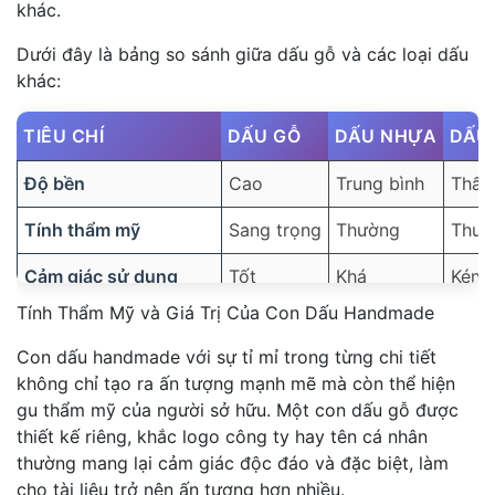
khác.
Dưới đây là bảng so sánh giữa dấu gỗ và các loại dấu
khác:
TIÊU CHÍ
DẤU GỖ
DẤU NHỰA
DẤU
Độ bền
Cao
Trung bình
Thấp
Tính thẩm mỹ
Sang trọng
Thường
Thườ
Cảm giác sử dụng
Tốt
Khá
Kém
Tính Thẩm Mỹ và Giá Trị Của Con Dấu Handmade
Thân thiện môi trường
Có
Không
Khôn
Con dấu handmade với sự tỉ mỉ trong từng chi tiết
không chỉ tạo ra ấn tượng mạnh mẽ mà còn thể hiện
gu thẩm mỹ của người sở hữu. Một con dấu gỗ được
thiết kế riêng, khắc logo công ty hay tên cá nhân
thường mang lại cảm giác độc đáo và đặc biệt, làm
cho tài liệu trở nên ấn tượng hơn nhiều.