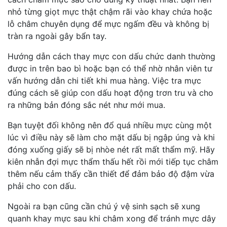
nhỏ từng giọt mực thật chậm rãi vào khay chứa hoặc
lỗ châm chuyên dụng để mực ngấm đều và không bị
tràn ra ngoài gây bẩn tay.
Hướng dẫn cách thay mực con dấu chức danh thường
được in trên bao bì hoặc bạn có thể nhờ nhân viên tư
vấn hướng dẫn chi tiết khi mua hàng. Việc tra mực
đúng cách sẽ giúp con dấu hoạt động trơn tru và cho
ra những bản đóng sắc nét như mới mua.
Bạn tuyệt đối không nên đổ quá nhiều mực cùng một
lúc vì điều này sẽ làm cho mặt dấu bị ngập úng và khi
đóng xuống giấy sẽ bị nhòe nét rất mất thẩm mỹ. Hãy
kiên nhẫn đợi mực thẩm thấu hết rồi mới tiếp tục châm
thêm nếu cảm thấy cần thiết để đảm bảo độ đậm vừa
phải cho con dấu.
Ngoài ra bạn cũng cần chú ý vệ sinh sạch sẽ xung
quanh khay mực sau khi châm xong để tránh mực dây