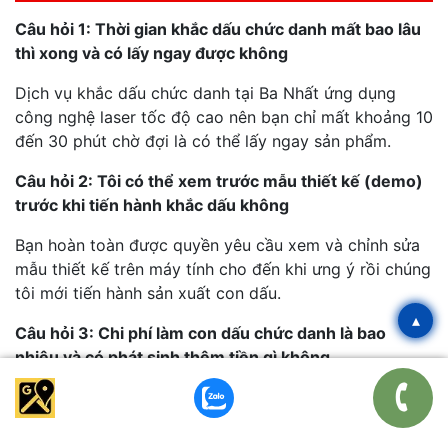
Câu hỏi 1: Thời gian khắc dấu chức danh mất bao lâu
thì xong và có lấy ngay được không
Dịch vụ khắc dấu chức danh tại Ba Nhất ứng dụng
công nghệ laser tốc độ cao nên bạn chỉ mất khoảng 10
đến 30 phút chờ đợi là có thể lấy ngay sản phẩm.
Câu hỏi 2: Tôi có thể xem trước mẫu thiết kế (demo)
trước khi tiến hành khắc dấu không
Bạn hoàn toàn được quyền yêu cầu xem và chỉnh sửa
mẫu thiết kế trên máy tính cho đến khi ưng ý rồi chúng
tôi mới tiến hành sản xuất con dấu.
▴
Câu hỏi 3: Chi phí làm con dấu chức danh là bao
nhiêu và có phát sinh thêm tiền gì không
Giá làm con dấu chức danh dao động tùy theo loại cán
và kích thước nhưng chúng tôi cam kết báo giá trọn
gói và không phát sinh bất kỳ chi phí nào khác.