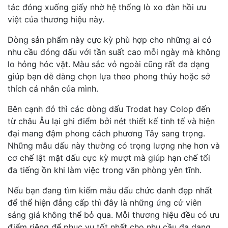
tác đóng xuống giấy nhờ hệ thống lò xo đàn hồi ưu
việt của thương hiệu này.
Dòng sản phẩm này cực kỳ phù hợp cho những ai có
nhu cầu đóng dấu với tần suất cao mỗi ngày mà không
lo hỏng hóc vặt. Màu sắc vỏ ngoài cũng rất đa dạng
giúp bạn dễ dàng chọn lựa theo phong thủy hoặc sở
thích cá nhân của mình.
Bên cạnh đó thì các dòng dấu Trodat hay Colop đến
từ châu Âu lại ghi điểm bởi nét thiết kế tinh tế và hiện
đại mang đậm phong cách phương Tây sang trọng.
Những mẫu dấu này thường có trọng lượng nhẹ hơn và
cơ chế lật mặt dấu cực kỳ mượt mà giúp hạn chế tối
đa tiếng ồn khi làm việc trong văn phòng yên tĩnh.
Nếu bạn đang tìm kiếm mẫu dấu chức danh đẹp nhất
để thể hiện đẳng cấp thì đây là những ứng cử viên
sáng giá không thể bỏ qua. Mỗi thương hiệu đều có ưu
điểm riêng để phục vụ tốt nhất cho nhu cầu đa dạng