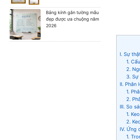
Bảng kính gắn tường mẫu
đẹp được ưa chuộng năm
2026
I. Sự th
1. Cấ
2. Ng
3. Sự
II. Phân
1. Ph
2. Ph
III. So 
1. Ke
2. Ke
IV. Ứng 
1. Tr