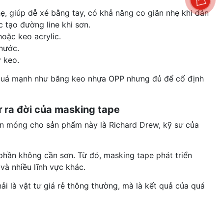
ẹ, giúp dễ xé bằng tay, có khả năng co giãn nhẹ khi dán
 tạo đường line khi sơn.
oặc keo acrylic.
nước.
y keo.
 quá mạnh như băng keo nhựa OPP nhưng đủ để cố định
ự ra đời của masking tape
nền móng cho sản phẩm này là
Richard Drew
, kỹ sư của
phần không cần sơn. Từ đó, masking tape phát triển
và nhiều lĩnh vực khác.
i là vật tư giá rẻ thông thường, mà là kết quả của quá