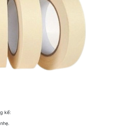
g kể:
 nhẹ.