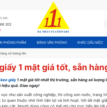
LINE:
66 202
y
N PHÒNG PHẨM
BẢNG VĂN PHÒNG
KHẮC DẤU MỘC
 hàng số lượng lớn
giấy 1 mặt giá tốt, sẵn hàn
p
keo giấy
1 mặt giá tốt nhất thị trường, sẵn hàng số lượng 
ú hiệu quả. Giao ngay!
h vực như sản xuất công nghiệp, thi công sơn nước, trang tr
t tư quen thuộc nhờ tính tiện lợi và linh hoạt. Với bề mặt 
 kéo cắt. Người dùng cũng có thể ghi chú trực tiếp lên bề