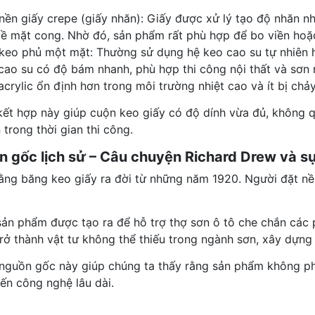
nền giấy crepe (giấy nhăn): Giấy được xử lý tạo độ nhăn nh
bề mặt cong. Nhờ đó, sản phẩm rất phù hợp để bo viền hoặc
keo phủ một mặt: Thường sử dụng hệ keo cao su tự nhiên h
cao su có độ bám nhanh, phù hợp thi công nội thất và sơn 
acrylic ổn định hơn trong môi trường nhiệt cao và ít bị chả
kết hợp này giúp cuộn keo giấy có độ dính vừa đủ, không
trong thời gian thi công.
n gốc lịch sử – Câu chuyện Richard Drew và s
t rằng băng keo giấy ra đời từ những năm 1920. Người đặt 
sản phẩm được tạo ra để hỗ trợ thợ sơn ô tô che chắn các 
rở thành vật tư không thể thiếu trong ngành sơn, xây dựng 
 nguồn gốc này giúp chúng ta thấy rằng sản phẩm không phả
tiến công nghệ lâu dài.