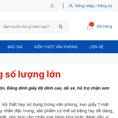
Đăng nhập / Đăng ký
0
Giỏ Hàng
BÁO GIÁ
KIẾN THỨC VĂN PHÒNG
LIÊN HỆ
g số lượng lớn
lớn. Băng dính giấy độ dính cao, dễ xé, hỗ trợ chặn sơn
í nội thất hay sử dụng trong văn phòng, keo giấy 1 mặt
giấy nhăn đặc trưng, sản phẩm có thể xé bằng tay dễ dàng,
 mặt, phù hợp cho phân loại hàng hóa hoặc đánh dấu vị