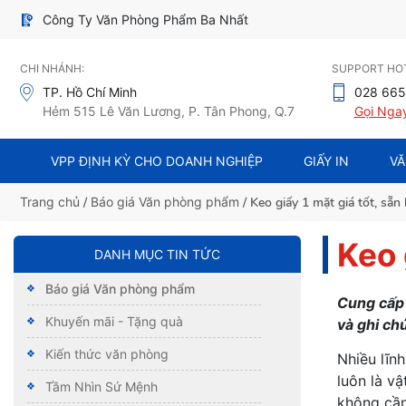
Công Ty Văn Phòng Phẩm Ba Nhất
CHI NHÁNH:
SUPPORT HOT
TP. Hồ Chí Minh
028 665
Hẻm 515 Lê Văn Lương, P. Tân Phong, Q.7
Gọi Nga
VPP ĐỊNH KỲ CHO DOANH NGHIỆP
GIẤY IN
VĂ
Trang chủ
/
Báo giá Văn phòng phẩm
/ Keo giấy 1 mặt giá tốt, sẵn
Keo 
DANH MỤC TIN TỨC
Báo giá Văn phòng phẩm
Cung cấ
Khuyến mãi - Tặng quà
và ghi ch
Kiến thức văn phòng
Nhiều lĩn
luôn là vậ
Tầm Nhìn Sứ Mệnh
không cần