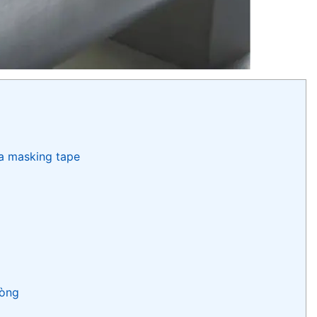
ủa masking tape
hòng