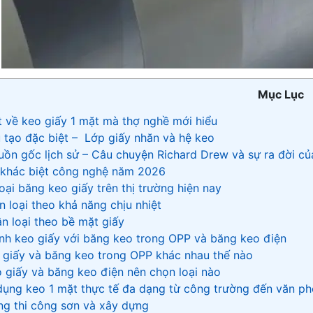
Mục Lục
ật về keo giấy 1 mặt mà thợ nghề mới hiểu
u tạo đặc biệt – Lớp giấy nhăn và hệ keo
uồn gốc lịch sử – Câu chuyện Richard Drew và sự ra đời c
 khác biệt công nghệ năm 2026
 loại băng keo giấy trên thị trường hiện nay
ân loại theo khả năng chịu nhiệt
ân loại theo bề mặt giấy
sánh keo giấy với băng keo trong OPP và băng keo điện
o giấy và băng keo trong OPP khác nhau thế nào
o giấy và băng keo điện nên chọn loại nào
dụng keo 1 mặt thực tế đa dạng từ công trường đến văn p
ong thi công sơn và xây dựng