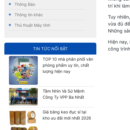
Thông Báo
trí khi làm
Thông tin khác
Tuy nhiên
vừa đủ để
Thủ thuật Máy tính
Những sản
Hiện nay, 
công trìn
TIN TỨC NỔI BẬT
TOP 10 nhà phân phối văn
phòng phẩm uy tín, chất
lượng hiện nay
Tầm Nhìn Và Sứ Mệnh
Công Ty VPP Ba Nhất
Giá băng keo đục sỉ tại
kho ưu đãi mới nhất 2026