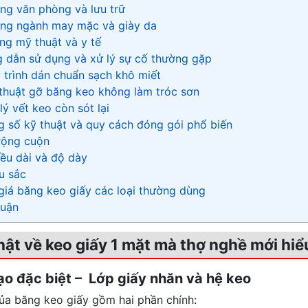
ong văn phòng và lưu trữ
ong ngành may mặc và giày da
ong mỹ thuật và y tế
 dẫn sử dụng và xử lý sự cố thường gặp
y trình dán chuẩn sạch khô miết
 thuật gỡ băng keo không làm tróc sơn
lý vết keo còn sót lại
g số kỹ thuật và quy cách đóng gói phổ biến
 rộng cuộn
iều dài và độ dày
u sắc
 giá băng keo giấy các loại thường dùng
 luận
thật về keo giấy 1 mặt mà thợ nghề mới hiể
tạo đặc biệt – Lớp giấy nhăn và hệ keo
ủa băng keo giấy gồm hai phần chính: