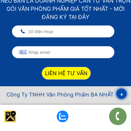
NẾU BẠN LÀ DOANH NGHIỆP CẦN TƯ VẤN TRỌN
GÓI VĂN PHÒNG PHẨM GIÁ TỐT NHẤT - MỜI
ĐĂNG KÝ TẠI ĐÂY
LIÊN HỆ TƯ VẤN
▴
Công Ty TNHH Văn Phòng Phẩm BA NHẤT
GCNDKKD số 0313773664 do Sở KH-ĐT TPHCM
cấp 25 Tháng 04 Năm 2016
Địa Chỉ:
B1-09 Đường Số 04, KDC Tân An Huy, P.