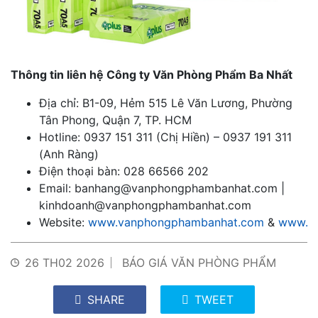
Thông tin liên hệ Công ty Văn Phòng Phẩm Ba Nhất
Địa chỉ: B1-09, Hẻm 515 Lê Văn Lương, Phường
Tân Phong, Quận 7, TP. HCM
Hotline: 0937 151 311 (Chị Hiền) – 0937 191 311
(Anh Ràng)
Điện thoại bàn: 028 66566 202
Email: banhang@vanphongphambanhat.com |
kinhdoanh@vanphongphambanhat.com
Website:
www.vanphongphambanhat.com
&
www.va
26 TH02 2026
BÁO GIÁ VĂN PHÒNG PHẨM
SHARE
TWEET