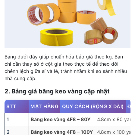
Bảng dưới đây giúp chuẩn hóa báo giá theo kg. Bạn
chỉ cần thay số ở cột giá theo thực tế để theo dõi
chênh lệch giữa sỉ và lẻ, tránh nhầm khi so sánh nhiều
nhà cung cấp.
2. Bảng giá băng keo vàng cập nhật
STT
MẶT HÀNG
QUY CÁCH (RỘNG X DÀI)
ĐV
1
Băng keo vàng 4F8 – 80Y
4.8cm x 80 yard
2
Băng keo vàng 4F8 – 100Y
4.8cm x 100 yar