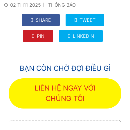
02 TH11 2025
THÔNG BÁO
SHARE
TWEET
PIN
LINKEDIN
BẠN CÒN CHỜ ĐỢI ĐIỀU GÌ
LIÊN HỆ NGAY VỚI
CHÚNG TÔI