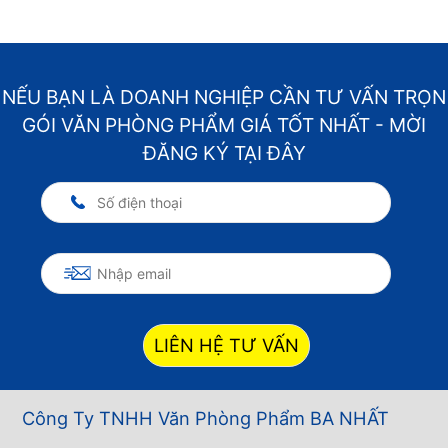
NẾU BẠN LÀ DOANH NGHIỆP CẦN TƯ VẤN TRỌN
GÓI VĂN PHÒNG PHẨM GIÁ TỐT NHẤT - MỜI
ĐĂNG KÝ TẠI ĐÂY
LIÊN HỆ TƯ VẤN
Công Ty TNHH Văn Phòng Phẩm BA NHẤT