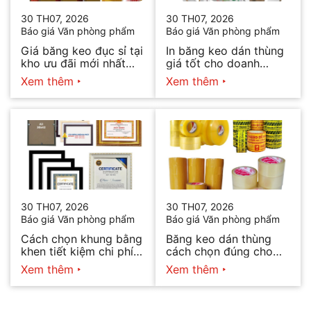
30 TH07, 2026
30 TH07, 2026
Báo giá Văn phòng phẩm
Báo giá Văn phòng phẩm
Giá băng keo đục sỉ tại
In băng keo dán thùng
kho ưu đãi mới nhất
giá tốt cho doanh
2026
nghiệp bán hàng
Xem thêm
Xem thêm
30 TH07, 2026
30 TH07, 2026
Báo giá Văn phòng phẩm
Báo giá Văn phòng phẩm
Cách chọn khung bằng
Băng keo dán thùng
khen tiết kiệm chi phí
cách chọn đúng cho
mà vẫn đẹp
từng nhu cầu
Xem thêm
Xem thêm