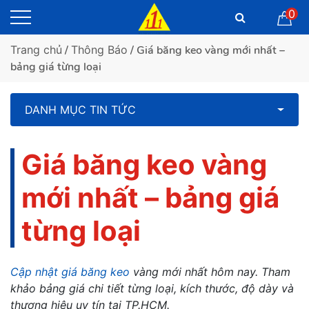
0
Trang chủ
/
Thông Báo
/ Giá băng keo vàng mới nhất –
bảng giá từng loại
DANH MỤC TIN TỨC
Giá băng keo vàng
mới nhất – bảng giá
từng loại
Cập nhật giá băng keo
vàng mới nhất hôm nay. Tham
khảo bảng giá chi tiết từng loại, kích thước, độ dày và
thương hiệu uy tín tại TP.HCM.