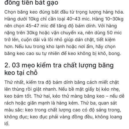
đồng tiền bát gạo
Chọn băng keo đúng bắt đầu từ trọng lượng hàng hóa.
Hàng dưới 10kg chỉ cần loại 40–43 mic. Hàng 10–30kg
nên chọn 45–47 mic để tăng độ bám dính. Với hàng
nặng trên 30kg hoặc vận chuyển xa, nên dùng 50 mic
trở lên, cuộn dài và lõi nhỏ giúp dán chặt, tiết kiệm
hơn. Nếu lưu trong kho lạnh hoặc nơi ẩm, hãy chọn
băng keo cao su tự nhiên để keo không bị khô, bong.
2. 03 mẹo kiểm tra chất lượng băng
keo tại chỗ
Thứ nhất, kiểm tra độ bám dính bằng cách miết chặt
lên thùng rồi giật nhanh. Nếu bề mặt giấy bị kéo nhẹ,
keo bám tốt. Thứ hai, kéo thử màng băng keo – nếu dễ
rách hoặc giãn mạnh là hàng kém. Thứ ba, quan sát
màu sắc: keo trong chất lượng cao có độ sáng trong,
không đục; keo đục phải vàng đồng đều, không loang
lổ.