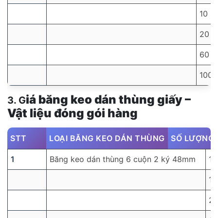
10
20
60
100
iá băng keo dán thùng giấy –
3. G
Vật liệu đóng gói hàng
STT
LOẠI BĂNG KEO DÁN THÙNG
SỐ LƯỢNG 
1
Băng keo dán thùng 6 cuộn 2 ký 48mm
1
10
2