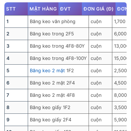
STT
MẶT HÀNG
ĐVT
ĐƠN GIÁ (Đ)
ĐƠN 
1
Băng keo văn phòng
cuộn
1,700
2
Băng keo trong 2F5
cuộn
6,000
3
Băng keo trong 4F8-80Y
cuộn
13,000
4
Băng keo trong 4F8-100Y
cuộn
15,000
5
Băng keo 2 mặt
1F2
cuộn
2,500
6
Băng keo 2 mặt 2F4
cuộn
4,500
7
Băng keo 2 mặt 4F8
cuộn
8,000
8
Băng keo giấy 1F2
cuộn
3,500
9
Băng keo giấy 2F4
cuộn
5,900