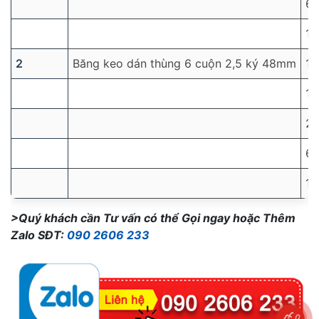
6
10
2
Băng keo dán thùng 6 cuộn 2,5 ký 48mm
1
10
2
6
10
>Quý khách cần Tư vấn có thể Gọi ngay hoặc Thêm
Zalo SĐT:
090 2606 233
0