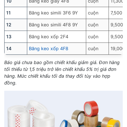
10
Băng keo giấy 4F8
cuộn
11,300
11
Băng keo simili 3F6 9Y
cuộn
7,500
12
Băng keo simili 4F8 9Y
cuộn
9,500
13
Băng keo xốp 2F4
cuộn
9,500
14
Băng keo xốp 4F8
cuộn
19,000
Báo giá chưa bao gồm chiết khấu giảm giá. Đơn hàng
tối thiểu từ 1,5 triệu trở lên chiết khấu 5% trị giá đơn
hàng. Mức chiết khấu tối đa thay đổi tùy vào hợp
đồng.