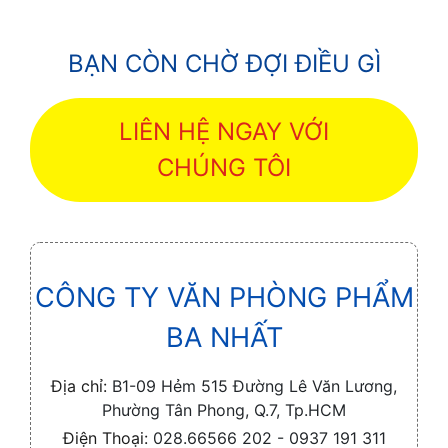
BẠN CÒN CHỜ ĐỢI ĐIỀU GÌ
LIÊN HỆ NGAY VỚI
CHÚNG TÔI
CÔNG TY VĂN PHÒNG PHẨM
BA NHẤT
Địa chỉ:
B1-09 Hẻm 515 Đường Lê Văn Lương,
Phường Tân Phong, Q.7, Tp.HCM
Điện Thoại:
028.66566 202 - 0937 191 311