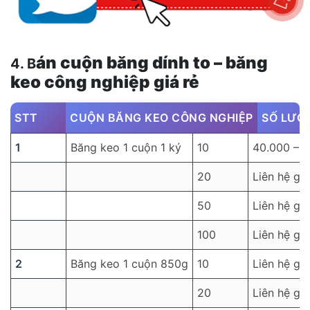
án cuộn băng dính to – băng
4. B
keo công nghiệp giá rẻ
STT
CUỘN BĂNG KEO CÔNG NGHIỆP
SỐ LƯỢ
1
Băng keo 1 cuộn 1 ký
10
40.000 – 
20
Liên hệ giá
50
Liên hệ giá
100
Liên hệ giá
2
Băng keo 1 cuộn 850g
10
Liên hệ giá
20
Liên hệ giá