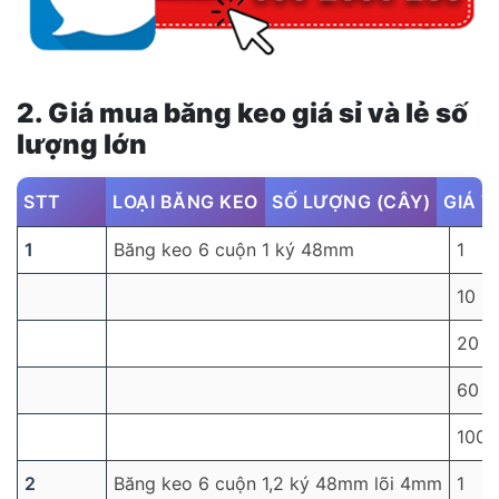
2. Giá mua băng keo giá sỉ và lẻ số
lượng lớn
STT
LOẠI BĂNG KEO
SỐ LƯỢNG (CÂY)
GIÁ 
1
Băng keo 6 cuộn 1 ký 48mm
1
10
20
60
100
2
Băng keo 6 cuộn 1,2 ký 48mm lõi 4mm
1