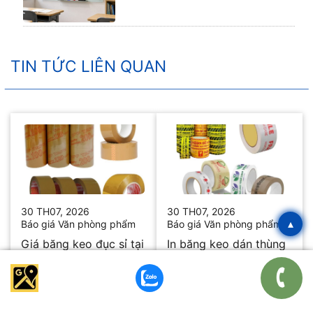
TIN TỨC LIÊN QUAN
30 TH07, 2026
30 TH07, 2026
▴
Báo giá Văn phòng phẩm
Báo giá Văn phòng phẩm
Giá băng keo đục sỉ tại
In băng keo dán thùng
kho ưu đãi mới nhất
giá tốt cho doanh
2026
nghiệp bán hàng
Xem thêm
Xem thêm