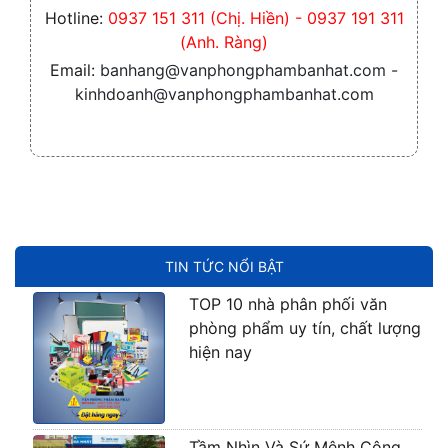
Hotline:
0937 151 311 (Chị. Hiền) - 0937 191 311
(Anh. Ràng)
Email:
banhang@vanphongphambanhat.com -
kinhdoanh@vanphongphambanhat.com
TIN TỨC NỔI BẬT
TOP 10 nhà phân phối văn
phòng phẩm uy tín, chất lượng
hiện nay
Tầm Nhìn Và Sứ Mệnh Công