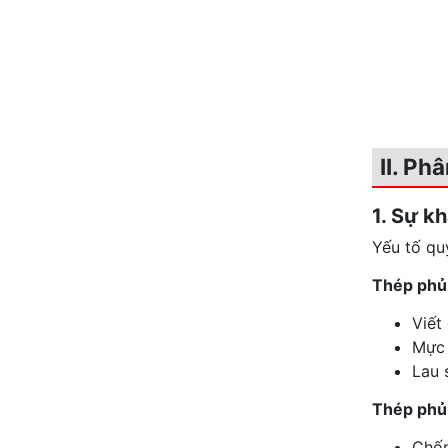
II. Ph
1. Sự k
Yếu tố qu
Thép phủ
Viết
Mực 
Lau 
Thép phủ
Chốn