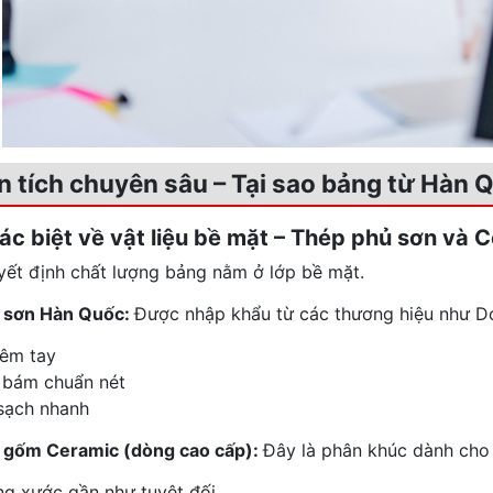
ân tích chuyên sâu – Tại sao bảng từ Hàn Q
hác biệt về vật liệu bề mặt – Thép phủ sơn và 
yết định chất lượng bảng nằm ở lớp bề mặt.
 sơn Hàn Quốc:
Được nhập khẩu từ các thương hiệu như Do
 êm tay
bám chuẩn nét
sạch nhanh
 gốm Ceramic (dòng cao cấp):
Đây là phân khúc dành cho
g xước gần như tuyệt đối