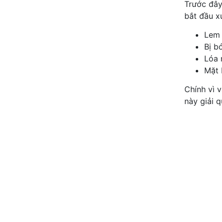
Trước đây
bắt đầu xu
Lem 
Bị b
Lóa 
Mặt 
Chính vì 
này giải 