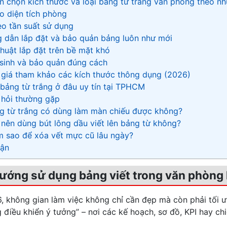
ấn chọn kích thước và loại bảng từ trắng văn phòng theo nh
eo diện tích phòng
eo tần suất sử dụng
 dẫn lắp đặt và bảo quản bảng luôn như mới
 thuật lắp đặt trên bề mặt khó
 sinh và bảo quản đúng cách
 giá tham khảo các kích thước thông dụng (2026)
 bảng từ trắng ở đâu uy tín tại TPHCM
u hỏi thường gặp
ng từ trắng có dùng làm màn chiếu được không?
 nên dùng bút lông dầu viết lên bảng từ không?
m sao để xóa vết mực cũ lâu ngày?
uận
hướng sử dụng bảng viết trong văn phòng 
 không gian làm việc không chỉ cần đẹp mà còn phải tối ưu
 điều khiển ý tưởng” – nơi các kế hoạch, sơ đồ, KPI hay ch