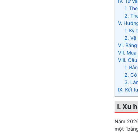
IV. Tư v
1. Th
2. Th
V. Hướng
1. Kỹ
2. Vệ
VI. Bảng
VII. Mua
VIII. Câ
1. Bả
2. Có
3. Là
IX. Kết l
I. Xu 
Năm 2026,
một “bảng