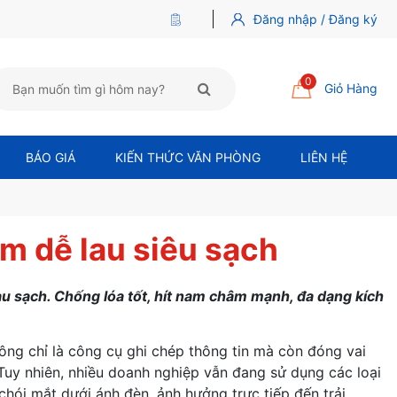
Đăng nhập / Đăng ký
0
Giỏ Hàng
BÁO GIÁ
KIẾN THỨC VĂN PHÒNG
LIÊN HỆ
m dễ lau siêu sạch
u sạch. Chống lóa tốt, hít nam châm mạnh, đa dạng kích
ông chỉ là công cụ ghi chép thông tin mà còn đóng vai
 Tuy nhiên, nhiều doanh nghiệp vẫn đang sử dụng các loại
hói mắt dưới ánh đèn, ảnh hưởng trực tiếp đến trải