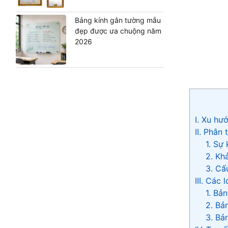
Bảng kính gắn tường mẫu
đẹp được ưa chuộng năm
2026
I. Xu hư
II. Phân
1. Sự
2. Kh
3. Cấ
III. Các
1. Bả
2. Bả
3. Bả