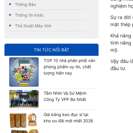
Thông Báo
nghiệm họ
Thông tin khác
Sự ra đời
mặt thép 
Thủ thuật Máy tính
Khả năng 
tính năng
mỹ.
TIN TỨC NỔI BẬT
TOP 10 nhà phân phối văn
Vậy đâu l
phòng phẩm uy tín, chất
đầu tư.
lượng hiện nay
Tầm Nhìn Và Sứ Mệnh
Công Ty VPP Ba Nhất
Giá băng keo đục sỉ tại
kho ưu đãi mới nhất 2026