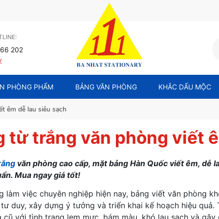
LINE:
66 202
y
N PHÒNG PHẨM
BẢNG VĂN PHÒNG
KHẮC DẤU MỘC
ết êm dễ lau siêu sạch
 từ trắng văn phòng viết ê
rắng
văn phòng cao cấp, mặt bảng Hàn Quốc viết êm, dễ la
ẩn. Mua ngay giá tốt!
g làm việc chuyên nghiệp hiện nay, bảng viết văn phòng kh
ợ tư duy, xây dựng ý tưởng và triển khai kế hoạch hiệu quả.
 cũ với tình trạng lem mực, bám màu, khó lau sạch và gây c