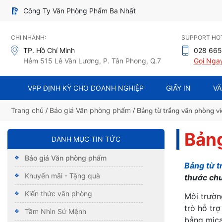
Công Ty Văn Phòng Phẩm Ba Nhất
CHI NHÁNH:
SUPPORT HOT
TP. Hồ Chí Minh
028 665
Hẻm 515 Lê Văn Lương, P. Tân Phong, Q.7
Gọi Nga
VPP ĐỊNH KỲ CHO DOANH NGHIỆP
GIẤY IN
VĂ
Trang chủ
/
Báo giá Văn phòng phẩm
/ Bảng từ trắng văn phòng vi
Bảng
DANH MỤC TIN TỨC
Báo giá Văn phòng phẩm
Bảng từ t
Khuyến mãi - Tặng quà
thước chu
Kiến thức văn phòng
Môi trườn
trò hỗ tr
Tầm Nhìn Sứ Mệnh
bảng mica