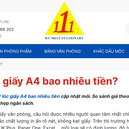
LINE:
66 202
y
N PHÒNG PHẨM
BẢNG VĂN PHÒNG
KHẮC DẤU MỘC
n?
c giấy A4 bao nhiêu tiền?
1 lốc giấy A4 bao nhiêu tiền
cập nhật mới. So sánh giá theo
 hợp ngân sách.
iấy văn phòng, câu hỏi được nhiều người quan tâm nhất chín
o chất lượng in ấn rõ nét, không kẹt giấy. Trên thị trường 
IK Plus, Paper One, Excel…, mỗi loại sẽ có định lượng, độ t