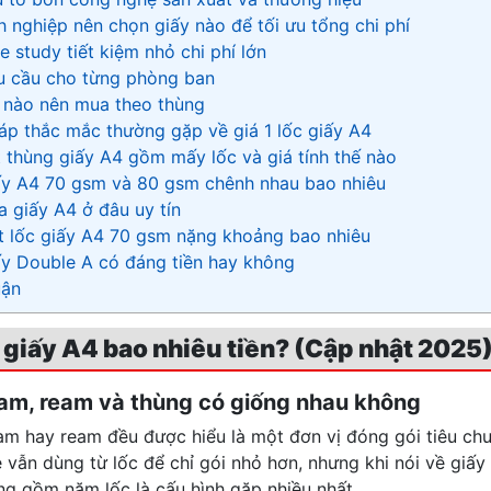
h nghiệp nên chọn giấy nào để tối ưu tổng chi phí
e study tiết kiệm nhỏ chi phí lớn
u cầu cho từng phòng ban
i nào nên mua theo thùng
đáp thắc mắc thường gặp về giá 1 lốc giấy A4
t thùng giấy A4 gồm mấy lốc và giá tính thế nào
ấy A4 70 gsm và 80 gsm chênh nhau bao nhiêu
a giấy A4 ở đâu uy tín
t lốc giấy A4 70 gsm nặng khoảng bao nhiêu
ấy Double A có đáng tiền hay không
uận
ốc giấy A4 bao nhiêu tiền? (Cập nhật 2025
 ram, ream và thùng có giống nhau không
am hay ream đều được hiểu là một đơn vị đóng gói tiêu c
ẻ vẫn dùng từ lốc để chỉ gói nhỏ hơn, nhưng khi nói về giấ
ng gồm năm lốc là cấu hình gặp nhiều nhất.