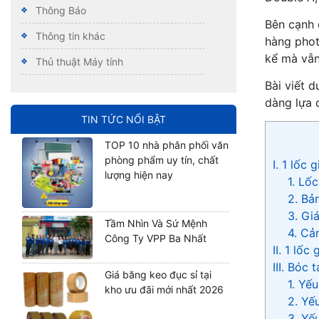
Thông Báo
Bên cạnh 
Thông tin khác
hàng phot
kể mà vẫn
Thủ thuật Máy tính
Bài viết 
dàng lựa 
TIN TỨC NỔI BẬT
TOP 10 nhà phân phối văn
phòng phẩm uy tín, chất
I. 1 lốc
lượng hiện nay
1. Lố
2. Bả
3. Gi
Tầm Nhìn Và Sứ Mệnh
4. Cả
Công Ty VPP Ba Nhất
II. 1 lố
III. Bóc 
Giá băng keo đục sỉ tại
1. Yế
kho ưu đãi mới nhất 2026
2. Yếu
3. Yế