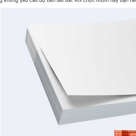
g không yêu cầu độ bền lâu dài. Khi chọn nhóm này bạn nên