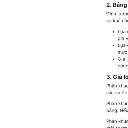
2. Bảng
Định lượn
và khả năn
Lựa 
phí v
Lựa 
mực 
Giá 
công
3. Giá 
Phân khú
sắc và ổn 
Phân khúc
bằng. Nếu
Phân khúc