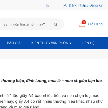
Đăng nhập / Đăng ký
0
Giỏ Hàng
BÁO GIÁ
KIẾN THỨC VĂN PHÒNG
LIÊN HỆ
 thương hiệu, định lượng, mua lẻ – mua sỉ, giúp bạn lựa
h là 1 lốc giấy A4 bao nhiêu tiền và nên chọn loại nào
hiện nay, giấy A4 có rất nhiều thương hiệu khác nhau như
rắng và mức giá riêng.