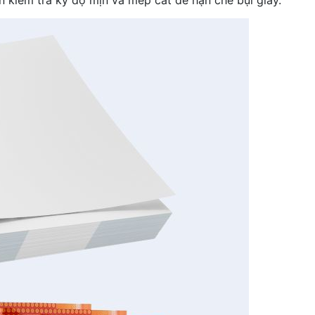
 kiểm tra kỹ độ mịn và mép cắt để hạn chế bụi giấy.