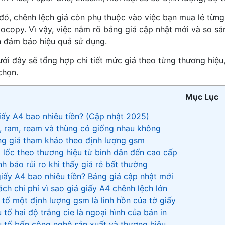
đó, chênh lệch giá còn phụ thuộc vào việc bạn mua lẻ từng
ocopy. Vì vậy, việc nắm rõ bảng giá cập nhật mới và so sán
 đảm bảo hiệu quả sử dụng.
dưới đây sẽ tổng hợp chi tiết mức giá theo từng thương hiệu
chọn.
Mục Lục
 giấy A4 bao nhiêu tiền? (Cập nhật 2025)
c, ram, ream và thùng có giống nhau không
ng giá tham khảo theo định lượng gsm
á lốc theo thương hiệu từ bình dân đến cao cấp
nh báo rủi ro khi thấy giá rẻ bất thường
c giấy A4 bao nhiêu tiền? Bảng giá cập nhật mới
tách chi phí vì sao giá giấy A4 chênh lệch lớn
u tố một định lượng gsm là linh hồn của tờ giấy
 tố hai độ trắng cie là ngoại hình của bản in
u tố bốn công nghệ sản xuất và thương hiệu