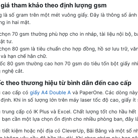
 giá tham khảo theo định lượng gsm
g là số gram trên một mét vuông giấy. Đây là thông số ảnh
g in hai mặt.
chọn 70 gsm thường phù hợp cho in nháp, tài liệu nội bộ, bả
ật tư.
chọn 80 gsm là tiêu chuẩn cho hợp đồng, hồ sơ lưu trữ, văn
và hạn chế hằn chữ.
lốc 80 gsm thường cao hơn 70 gsm do tiêu tốn bột giấy nh
 nghệ cắt.
lốc theo thương hiệu từ bình dân đến cao cấp
c cao cấp có
giấy A4 Double A
và PaperOne. Các dòng này c
định. Khi in số lượng lớn trên máy laser tốc độ cao, giấy ít
 trung cấp có IK Plus và Excel. Chất lượng tốt cho hầu hết
 bạn cần một lựa chọn ổn định cho nhiều phòng ban, đây l
 tiết kiệm hoặc nội địa có CleverUp, Bãi Bằng và một số nh