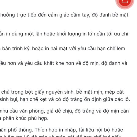
 hưởng trực tiếp đến cảm giác cầm tay, độ đanh bề mặt
n in dùng một lần hoặc khối lượng in lớn cần tối ưu chi
 bản trình ký, hoặc in hai mặt với yêu cầu hạn chế lem
iều hơn và yêu cầu khắt khe hơn về độ mịn, độ đanh và
hú trọng bột giấy nguyên sinh, bề mặt mịn, mép cắt
 sinh bụi, hạn chế kẹt và có độ trắng ổn định giữa các lô.
 nhu cầu văn phòng, giá dễ chịu, độ trắng và độ mịn cân
à phân khúc phù hợp.
ãn phổ thông. Thích hợp in nháp, tài liệu nội bộ hoặc