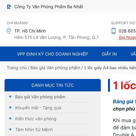
Công Ty Văn Phòng Phẩm Ba Nhất
CHI NHÁNH:
SUPPORT HOT
TP. Hồ Chí Minh
028 665
Hẻm 515 Lê Văn Lương, P. Tân Phong, Q.7
Gọi Nga
VPP ĐỊNH KỲ CHO DOANH NGHIỆP
GIẤY IN
VĂ
Trang chủ
/
Báo giá Văn phòng phẩm
/ 1 lốc giấy A4 bao nhiêu tiề
1 lố
DANH MỤC TIN TỨC
Báo giá Văn phòng phẩm
Bảng giá 
Khuyến mãi - Tặng quà
chọn phù
Kiến thức văn phòng
Khi mua g
để đảm bả
Tầm Nhìn Sứ Mệnh
Double A, 