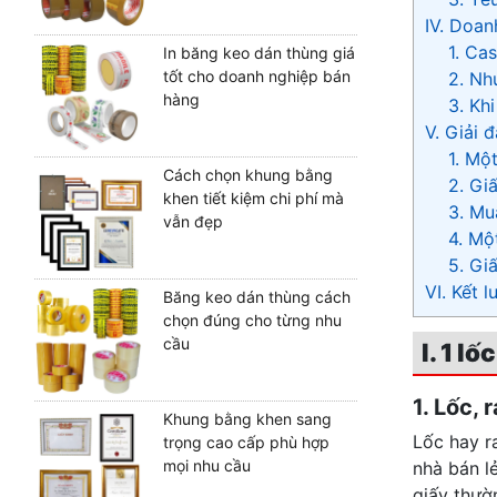
IV. Doan
1. Cas
In băng keo dán thùng giá
tốt cho doanh nghiệp bán
2. Nh
hàng
3. Kh
V. Giải 
1. Mộ
Cách chọn khung bằng
2. Gi
khen tiết kiệm chi phí mà
3. Mu
vẫn đẹp
4. Mộ
5. Gi
VI. Kết l
Băng keo dán thùng cách
chọn đúng cho từng nhu
cầu
I. 1 l
1. Lốc,
Khung bằng khen sang
Lốc hay r
trọng cao cấp phù hợp
mọi nhu cầu
nhà bán l
giấy thườ