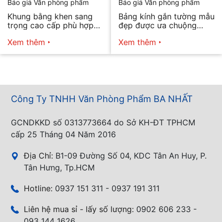
Báo giá Văn phòng phẩm
Báo giá Văn phòng phẩm
Khung bằng khen sang
Bảng kính gắn tường mẫu
trọng cao cấp phù hợp
đẹp được ưa chuộng
mọi nhu cầu
năm 2026
Xem thêm
Xem thêm
Công Ty TNHH Văn Phòng Phẩm BA NHẤT
GCNDKKD số 0313773664 do Sở KH-ĐT TPHCM
cấp 25 Tháng 04 Năm 2016
Địa Chỉ:
B1-09 Đường Số 04, KDC Tân An Huy, P.
Tân Hưng, Tp.HCM
Hotline:
0937 151 311 - 0937 191 311
Liên hệ mua sỉ - lấy số lượng:
0902 606 233 -
093 144 1626