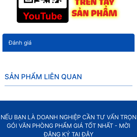
Đánh giá
SẢN PHẨM LIÊN QUAN
NẾU BẠN LÀ DOANH NGHIỆP CẦN TƯ VẤN TRỌN
GÓI VĂN PHÒNG PHẨM GIÁ TỐT NHẤT - MỜI
ĐĂNG KÝ TẠI ĐÂY