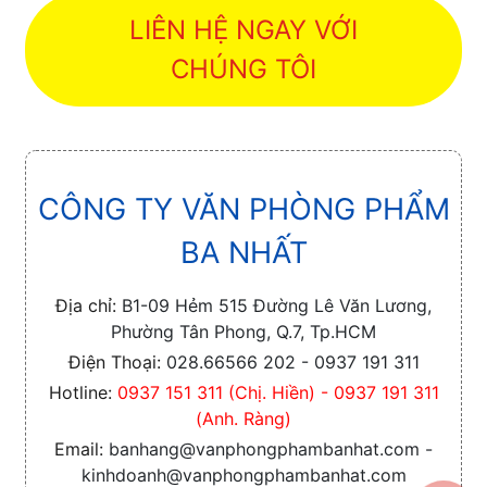
LIÊN HỆ NGAY VỚI
CHÚNG TÔI
CÔNG TY VĂN PHÒNG PHẨM
BA NHẤT
Địa chỉ:
B1-09 Hẻm 515 Đường Lê Văn Lương,
Phường Tân Phong, Q.7, Tp.HCM
Điện Thoại:
028.66566 202 - 0937 191 311
Hotline:
0937 151 311 (Chị. Hiền) - 0937 191 311
(Anh. Ràng)
Email:
banhang@vanphongphambanhat.com -
kinhdoanh@vanphongphambanhat.com