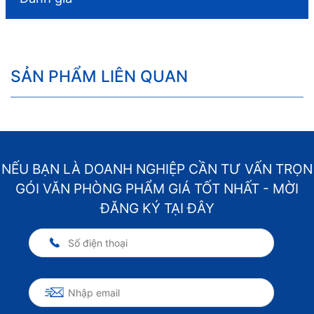
SẢN PHẨM LIÊN QUAN
NẾU BẠN LÀ DOANH NGHIỆP CẦN TƯ VẤN TRỌN
GÓI VĂN PHÒNG PHẨM GIÁ TỐT NHẤT - MỜI
ĐĂNG KÝ TẠI ĐÂY