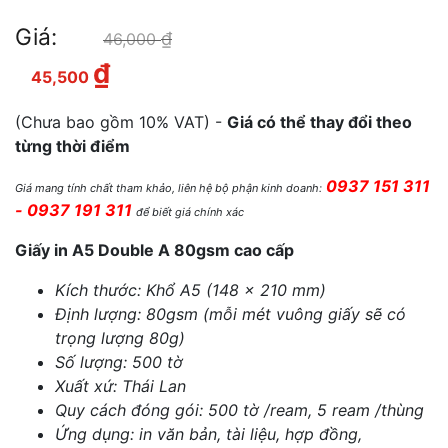
Giá:
₫
Giá gốc là: 46,000 ₫.
46,000
₫
Giá hiện tại là: 45,500 ₫.
45,500
(Chưa bao gồm 10% VAT) -
Giá có thể thay đổi theo
từng thời điểm
0937 151 311
Giá mang tính chất tham khảo, liên hệ bộ phận kinh doanh:
- 0937 191 311
để biết giá chính xác
Giấy in A5 Double A 80gsm cao cấp
Kích thước: Khổ A5 (148 x 210 mm)
Định lượng: 80gsm (mỗi mét vuông giấy sẽ có
trọng lượng 80g)
Số lượng: 500 tờ
Xuất xứ: Thái Lan
Quy cách đóng gói: 500 tờ /ream, 5 ream /thùng
Ứng dụng: in văn bản, tài liệu, hợp đồng,