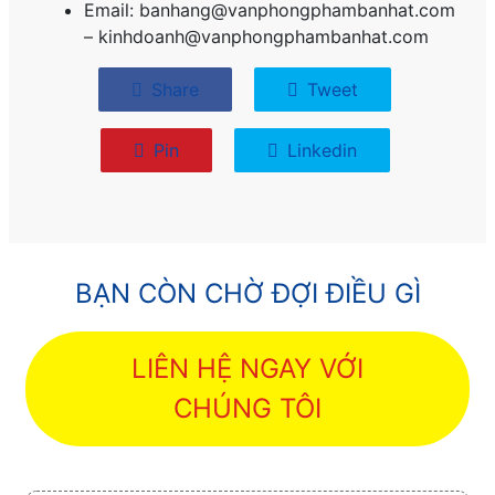
Email: banhang@vanphongphambanhat.com
– kinhdoanh@vanphongphambanhat.com
Share
Tweet
Pin
Linkedin
BẠN CÒN CHỜ ĐỢI ĐIỀU GÌ
LIÊN HỆ NGAY VỚI
CHÚNG TÔI