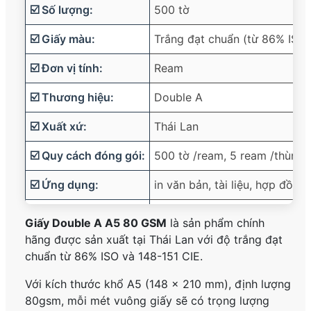
☑️ Số lượng:
500 tờ
☑️ Giấy màu:
Trắng đạt chuẩn (từ 86% ISO;
☑️ Đơn vị tính:
Ream
☑️ Thương hiệu:
Double A
☑️ Xuất xứ:
Thái Lan
☑️ Quy cách đóng gói:
500 tờ /ream, 5 ream /thùng
☑️ Ứng dụng:
in văn bản, tài liệu, hợp đồn
☑️ Trọng lượng:
Khoản 1.2kg /ream, 12kg /thù
Giấy Double A A5 80 GSM
là sản phẩm chính
hãng được sản xuất tại Thái Lan với độ trắng đạt
chuẩn từ 86% ISO và 148-151 CIE.
Với kích thước khổ A5 (148 x 210 mm), định lượng
80gsm, mỗi mét vuông giấy sẽ có trọng lượng