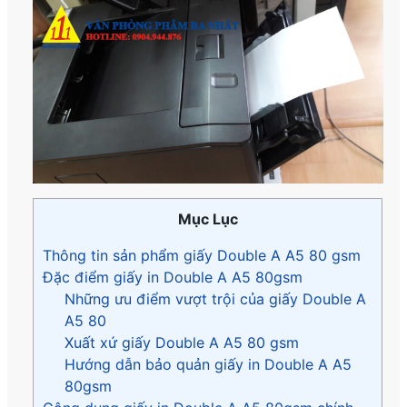
Mục Lục
Thông tin sản phẩm giấy Double A A5 80 gsm
Đặc điểm giấy in Double A A5 80gsm
Những ưu điểm vượt trội của giấy Double A
A5 80
Xuất xứ giấy Double A A5 80 gsm
Hướng dẫn bảo quản giấy in Double A A5
80gsm