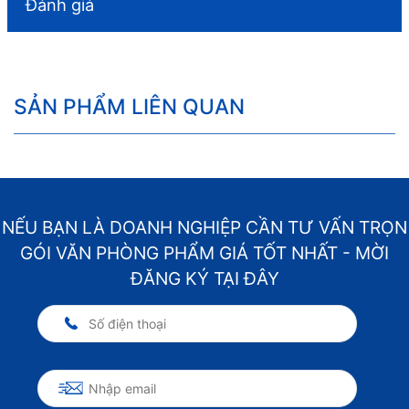
Đánh giá
SẢN PHẨM LIÊN QUAN
NẾU BẠN LÀ DOANH NGHIỆP CẦN TƯ VẤN TRỌN
GÓI VĂN PHÒNG PHẨM GIÁ TỐT NHẤT - MỜI
ĐĂNG KÝ TẠI ĐÂY