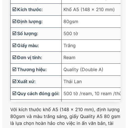
☑️ Kích thước:
Khổ A5 (148 x 210 mm)
☑️ Định lượng:
80gsm
☑️ Số lượng:
500 tờ
☑️ Giấy màu:
Trắng
☑️ Đơn vị tính:
Ream
☑️ Thương hiệu:
Quality (Double A)
☑️ Xuất xứ:
Thái Lan
☑️ Quy cách đóng gói:
500 tờ /ream, 10 ream /thùng
☑️ Ứng dụng:
in văn bản, tài liệu, hợp đồn
Với kích thước khổ A5 (148 x 210 mm), định lượng
80gsm và màu trắng sáng, giấy Quality A5 80 gsm
☑️ Trọng lượng:
Khoảng 1.2kg /ream, 12kg /th
là lựa chọn hoàn hảo cho việc in ấn văn bản, tài