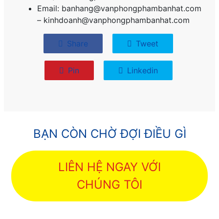
Email: banhang@vanphongphambanhat.com
– kinhdoanh@vanphongphambanhat.com
Share
Tweet
Pin
Linkedin
BẠN CÒN CHỜ ĐỢI ĐIỀU GÌ
LIÊN HỆ NGAY VỚI
CHÚNG TÔI