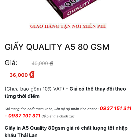
GIẤY QUALITY A5 80 GSM
Giá:
₫
Giá gốc là: 40,000 ₫.
40,000
₫
Giá hiện tại là: 36,000 ₫.
36,000
(Chưa bao gồm 10% VAT) -
Giá có thể thay đổi theo
từng thời điểm
0937 151 311
Giá mang tính chất tham khảo, liên hệ bộ phận kinh doanh:
- 0937 191 311
để biết giá chính xác
Giấy in A5 Quality 80gsm giá rẻ chất lượng tốt nhập
khẩu Thái Lan