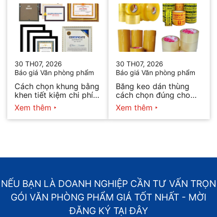
30 TH07, 2026
30 TH07, 2026
Báo giá Văn phòng phẩm
Báo giá Văn phòng phẩm
Cách chọn khung bằng
Băng keo dán thùng
khen tiết kiệm chi phí
cách chọn đúng cho
mà vẫn đẹp
từng nhu cầu
Xem thêm
Xem thêm
NẾU BẠN LÀ DOANH NGHIỆP CẦN TƯ VẤN TRỌN
GÓI VĂN PHÒNG PHẨM GIÁ TỐT NHẤT - MỜI
ĐĂNG KÝ TẠI ĐÂY