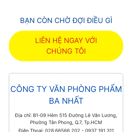
BẠN CÒN CHỜ ĐỢI ĐIỀU GÌ
LIÊN HỆ NGAY VỚI
CHÚNG TÔI
CÔNG TY VĂN PHÒNG PHẨM
BA NHẤT
Địa chỉ:
B1-09 Hẻm 515 Đường Lê Văn Lương,
Phường Tân Phong, Q.7, Tp.HCM
Điện Thoại:
028.66566 202 - 0937 191 311